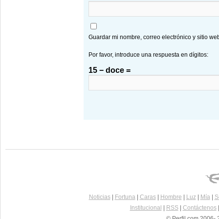
Guardar mi nombre, correo electrónico y sitio w
Por favor, introduce una respuesta en dígitos:
15 − doce =
Noticias
|
Fortuna
|
Caras
|
Hombre
|
Luz
|
Mía
|
S
Institucional
|
RSS
|
Contáctenos
© Perfil.com 2006- 