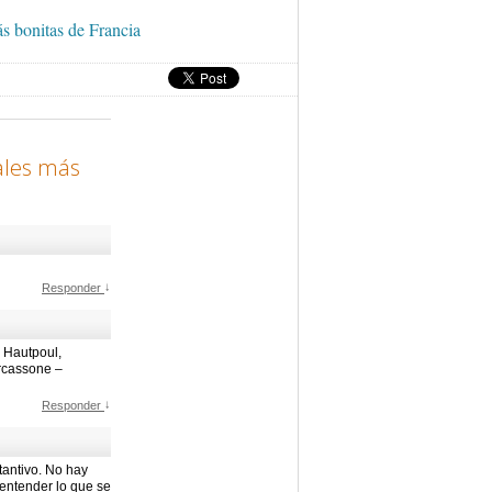
s bonitas de Francia
ales más
↓
Responder
 Hautpoul,
arcassone –
↓
Responder
tantivo. No hay
 entender lo que se