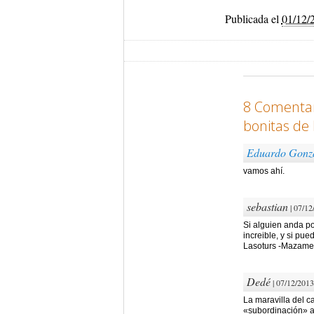
Publicada el
01/12/
8 Comentar
bonitas de 
Eduardo Gonz
vamos ahí.
sebastian
| 07/12
Si alguien anda p
increible, y si p
Lasoturs -Mazamet
Dedé
| 07/12/2013
La maravilla del c
«subordinación» a 