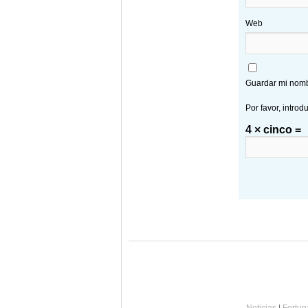
Web
Guardar mi nombr
Por favor, introd
4 × cinco =