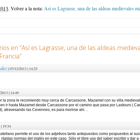
2013
.
Volver a la nota:
Así es Lagrasse, una de las aldeas medievales má
ios en “
Así es Lagrasse, una de las aldeas mediev
Francia
”
alez
| 07/12/2013 | 14:25
/2013 | 14:49
or la zona le recomiendo muy cerca de Carcassone, Mazamet con su villa medieval
ueden ir hasta Mazamet desde Carcassone por el camino que pasa por Lastours ( C
), atravesando las Cevennes, es para morirse ahi…
 | 19:34
astellano permite el uso de los adjetivos tanto antepuestos como pospuestos al sus
rígidas normas del inglés en este caso. Sólo el libre uso del saber escribir y dar a