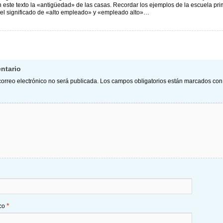
n este texto la «antigüedad» de las casas. Recordar los ejemplos de la escuela pr
r el significado de «alto empleado» y «empleado alto»…
ión de comentarios
ntario
correo electrónico no será publicada.
Los campos obligatorios están marcados co
*
ico