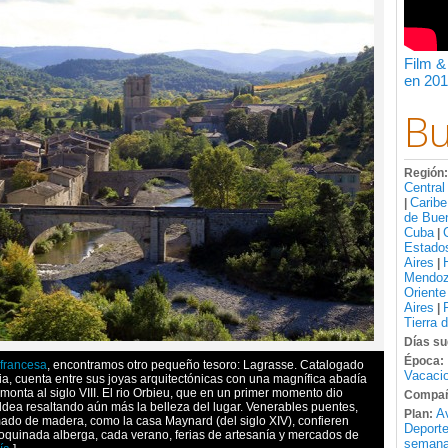
Film &
en 201
Bu
Región
Central
Caribe
|
de Bue
Cuba
|
Estado
Aires
|
Mendo
Oriente
Aires
|
Tierra 
Días su
Época:
 francesa
, encontramos otro pequeño tesoro: Lagrasse. Catalogado
Vacacio
a, cuenta entre sus joyas arquitectónicas con una magnífica abadía
onta al siglo VIII. El rio Orbieu, que en un primer momento dio
Compañ
ldea resaltando aún más la belleza del lugar. Venerables puentes,
A
Plan:
mado de madera, como la casa Maynard (del siglo XIV), confieren
Deport
oquinada alberga, cada verano, ferias de artesanía y mercados de
semana