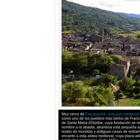
Muy cerca de
Carcassone, una joya medieval
como uno de los pueblos más bellos de Franci
de Santa Maria d'Ourbie, cuya fundación se rem
nombre a la abadía, atraviesa esta pequeña a
restos de murallas y antiguas casas de entra
encanto a esta aldea medieval, cuya plaza ad