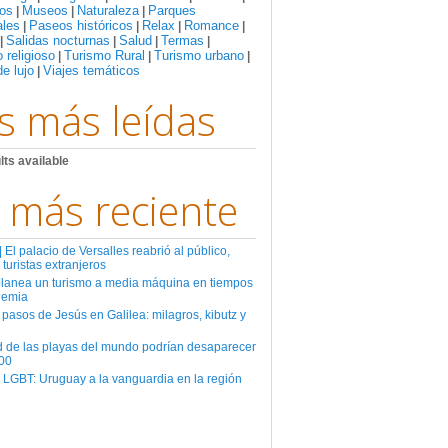
os
Museos
Naturaleza
Parques
|
|
|
ales
Paseos históricos
Relax
Romance
|
|
|
|
Salidas nocturnas
Salud
Termas
|
|
|
|
 religioso
Turismo Rural
Turismo urbano
|
|
|
de lujo
Viajes temáticos
|
s más leídas
lts available
 más reciente
El palacio de Versalles reabrió al público,
 turistas extranjeros
planea un turismo a media máquina en tiempos
demia
 pasos de Jesús en Galilea: milagros, kibutz y
d de las playas del mundo podrían desaparecer
00
 LGBT: Uruguay a la vanguardia en la región