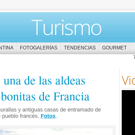
Turismo
NTINA
FOTOGALERÍAS
TENDENCIAS
GOURMET
 una de las aldeas
Vi
bonitas de Francia
urallas y antiguas casas de entramado de
e pueblo francés.
Fotos
.