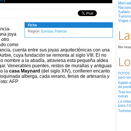
ía
]
Mercad
Nacion
Safaris
Turismo
Viajes 
Ficha
ancia-
La
Región:
Europa
,
Francia
 una joya
 otro
ado como
No resu
ncia, cuenta entre sus joyas arquitectónicas con una
bie, cuya fundación se remonta al siglo VIII. El rio
Lo
o nombre a la abadía, atraviesa esta pequeña aldea
gar. Venerables puentes, restos de murallas y antiguas
o la
casa Maynard
(del siglo XIV), confieren encanto
FOTOS | 
oquinada alberga, cada verano, ferias de artesanía y
pero sin
Foto: AFP
Egipto 
de pan
Tras los
ruinas
La mita
para 21
Turismo