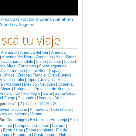
 Food: así son los museos que abren
9 en Los Ángeles
scá tu viaje
Alemania
America del Sur
América
:
|
|
América del Norte
Argentina
Asia
Brasil
|
|
|
|
Catamarca
Chile
China
Chubut
Ciudad
|
|
|
|
|
nos Aires
Corrientes
Costa argentina
|
|
|
Cuyo
Córdoba
Entre Ríos
España
|
|
|
|
s Unidos
Europa
Francia
Gran Buenos
|
|
|
Holanda
Italia
Japón
Jujuy
La Rioja
|
|
|
|
|
za
Misiones
México
Neuquén
Oceanía
|
|
|
|
|
 Medio
Patagonia
Provincia de Buenos
|
|
Reino Unido
Río Negro
Salta
Santa Cruz
|
|
|
|
del Fuego
Tucumán
Uruguay
África
|
|
|
1
2
3
4
7
14
20
30
geridos:
|
|
|
|
|
|
|
Invierno
Otoño
Primavera
Todo el año
|
|
|
|
nes de invierno
Verano
|
Con amigos
En familia
En pareja
Solo
ía:
|
|
|
ventura
Compras
Cruceros
Cultural
|
|
|
|
e
Ecoturismo
Entretenimiento
Fin de
|
|
|
 largo
Fotografía
Gastronomía
Hoteles
|
|
|
|