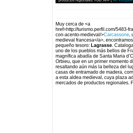
productos regionales. Foto: AFP
[
Ver fotogaler
Muy cerca de <a
href=http://turismo.perfil.com/5483-fr
con-acento-medieval/>
Carcassone
,
medieval francesa</a>, encontramos
pequeño tesoro:
Lagrasse
. Catalog
uno de los pueblos más bellos de Fra
magnífica abadía de Santa Maria d’Our
Orbieu, que en un primer momento di
resaltando aún más la belleza del lu
casas de entramado de madera, com
a esta aldea medieval, cuya plaza ad
mercados de productos regionales. 