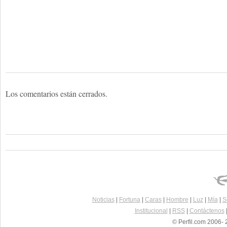
Los comentarios están cerrados.
Noticias
|
Fortuna
|
Caras
|
Hombre
|
Luz
|
Mía
|
S
Institucional
|
RSS
|
Contáctenos
© Perfil.com 2006- 