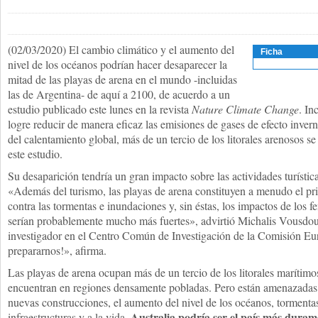
(02/03/2020) El cambio climático y el aumento del
Ficha
nivel de los océanos podrían hacer desaparecer la
mitad de las playas de arena en el mundo -incluidas
las de Argentina- de aquí a 2100, de acuerdo a un
estudio publicado este lunes en la revista
Nature Climate Change
. In
logre reducir de manera eficaz las emisiones de gases de efecto inver
del calentamiento global, más de un tercio de los litorales arenosos 
este estudio.
Su desaparición tendría un gran impacto sobre las actividades turística
«Además del turismo, las playas de arena constituyen a menudo el p
contra las tormentas e inundaciones y, sin éstas, los impactos de los
serían probablemente mucho más fuertes», advirtió Michalis Vousdouka
investigador en el Centro Común de Investigación de la Comisión E
prepararnos!», afirma.
Las playas de arena ocupan más de un tercio de los litorales marítim
encuentran en regiones densamente pobladas. Pero están amenazadas p
nuevas construcciones, el aumento del nivel de los océanos, tormenta
Australia podría ser el país más durame
infraestructuras y a la vida.