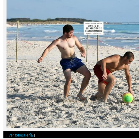
[
Ver fotogalería
]