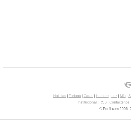
Noticias
|
Fortuna
|
Caras
|
Hombre
|
Luz
|
Mía
|
S
Institucional
|
RSS
|
Contáctenos
© Perfil.com 2006- 