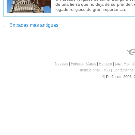
de una tierra que no deja de sorprender,
legado religioso de gran importancia.
←
Entradas más antiguas
Navegador de artículos
Noticias
|
Fortuna
|
Caras
|
Hombre
|
Luz
|
Mía
|
S
Institucional
|
RSS
|
Contáctenos
© Perfil.com 2006- 