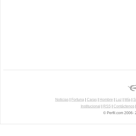
Noticias
|
Fortuna
|
Caras
|
Hombre
|
Luz
|
Mía
|
S
Institucional
|
RSS
|
Contáctenos
© Perfil.com 2006- 