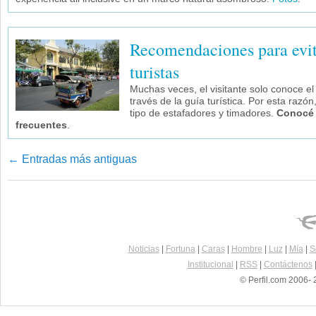
Recomendaciones para evit
turistas
Muchas veces, el visitante solo conoce e
través de la guía turística. Por esta razón
tipo de estafadores y timadores.
Conocé 
frecuentes
.
←
Entradas más antiguas
Navegador de artículos
Noticias
|
Fortuna
|
Caras
|
Hombre
|
Luz
|
Mía
|
S
Institucional
|
RSS
|
Contáctenos
© Perfil.com 2006- 