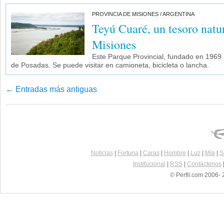
PROVINCIA DE MISIONES / ARGENTINA
Teyú Cuaré, un tesoro natur
Misiones
Este Parque Provincial, fundado en 1969 
de Posadas. Se puede visitar en camioneta, bicicleta o lancha.
←
Entradas más antiguas
Navegador de artículos
Noticias
|
Fortuna
|
Caras
|
Hombre
|
Luz
|
Mía
|
S
Institucional
|
RSS
|
Contáctenos
© Perfil.com 2006- 