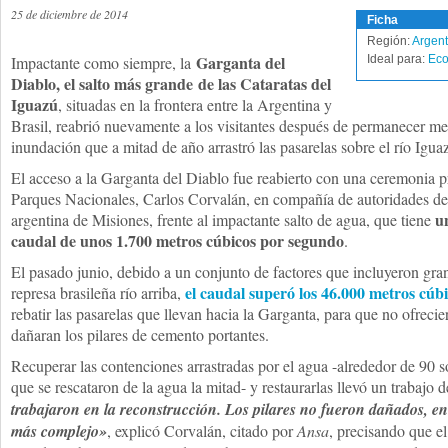
25 de diciembre de 2014
Ficha
Región:
Argent
Garganta del
Impactante como siempre, la
Ideal para:
Eco
Diablo, el salto más grande de las Cataratas del
Iguazú
, situadas en la frontera entre la Argentina y
Brasil, reabrió nuevamente a los visitantes después de permanecer me
inundación que a mitad de año arrastró las pasarelas sobre el río Igua
El acceso a la Garganta del Diablo fue reabierto con una ceremonia pr
Parques Nacionales, Carlos Corvalán, en compañía de autoridades de 
u
argentina de Misiones, frente al impactante salto de agua, que tiene
caudal de unos 1.700 metros cúbicos por segundo
.
El pasado junio, debido a un conjunto de factores que incluyeron gra
el caudal superó los 46.000 metros cúb
represa brasileña río arriba,
rebatir las pasarelas que llevan hacia la Garganta, para que no ofrecie
dañaran los pilares de cemento portantes.
Recuperar las contenciones arrastradas por el agua -alrededor de 90 s
que se rescataron de la agua la mitad- y restaurarlas llevó un trabajo d
trabajaron en la reconstrucción. Los pilares no fueron dañados, e
más complejo»
, explicó Corvalán, citado por
Ansa
, precisando que e