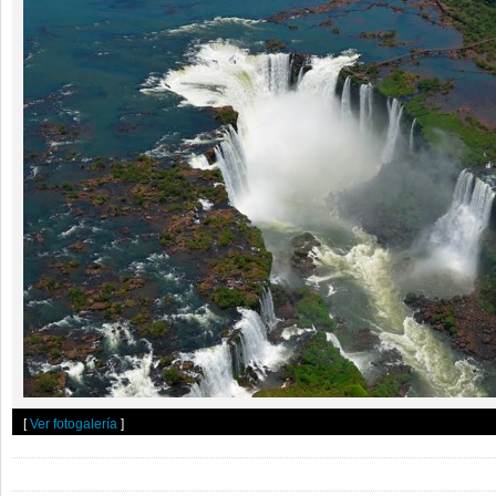
[
Ver fotogalería
]