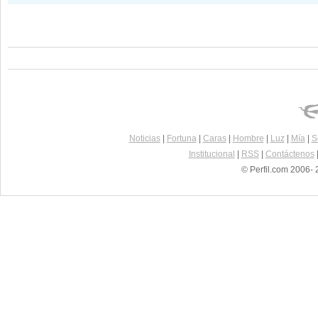
Noticias
|
Fortuna
|
Caras
|
Hombre
|
Luz
|
Mía
|
S
Institucional
|
RSS
|
Contáctenos
© Perfil.com 2006- 