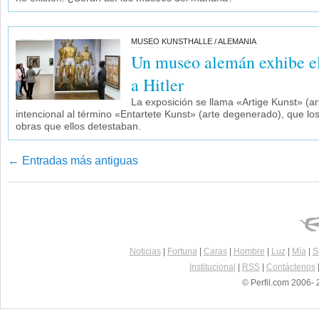
MUSEO KUNSTHALLE / ALEMANIA
Un museo alemán exhibe el
a Hitler
La exposición se llama «Artige Kunst» (ar
intencional al término «Entartete Kunst» (arte degenerado), que lo
obras que ellos detestaban.
←
Entradas más antiguas
Navegador de artículos
Noticias
|
Fortuna
|
Caras
|
Hombre
|
Luz
|
Mía
|
S
Institucional
|
RSS
|
Contáctenos
© Perfil.com 2006- 