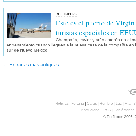
BLOOMBERG
Este es el puerto de Virgin
turistas espaciales en EEU
Champaña, caviar y atún estarán en el m
entrenamiento cuando lleguen a la nueva casa de la compañía en lo
sur de Nuevo México.
←
Entradas más antiguas
Navegador de artículos
Noticias
|
Fortuna
|
Caras
|
Hombre
|
Luz
|
Mía
|
S
Institucional
|
RSS
|
Contáctenos
© Perfil.com 2006- 