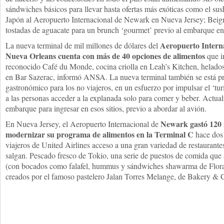
sándwiches básicos para llevar hasta ofertas más exóticas como el sus
Japón al Aeropuerto Internacional de Newark en Nueva Jersey; Beig
tostadas de aguacate para un brunch ‘gourmet’ previo al embarque e
Aeropuerto Intern
La nueva terminal de mil millones de dólares del
Nueva Orleans cuenta con más de 40 opciones de alimentos
que i
reconocido Café du Monde, cocina criolla en Leah’s Kitchen, helados
en Bar Sazerac, informó ANSA. La nueva terminal también se está pr
gastronómico para los no viajeros, en un esfuerzo por impulsar el ‘tu
a las personas acceder a la explanada solo para comer y beber. Actual
embarque para ingresar en esos sitios, previo a abordar al avión.
Newark gastó 120 
En Nueva Jersey, el Aeropuerto Internacional de
modernizar su programa de alimentos en la Terminal C
hace dos 
viajeros de United Airlines acceso a una gran variedad de restaurante
salgan. Pescado fresco de Tokio, una serie de puestos de comida que 
(con bocados como falafel, hummus y sándwiches shawarma de Flora 
creados por el famoso pastelero Jalan Torres Melange, de Bakery & C