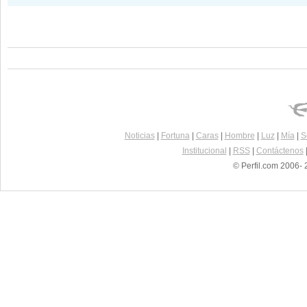
Noticias
|
Fortuna
|
Caras
|
Hombre
|
Luz
|
Mía
|
S
Institucional
|
RSS
|
Contáctenos
© Perfil.com 2006- 