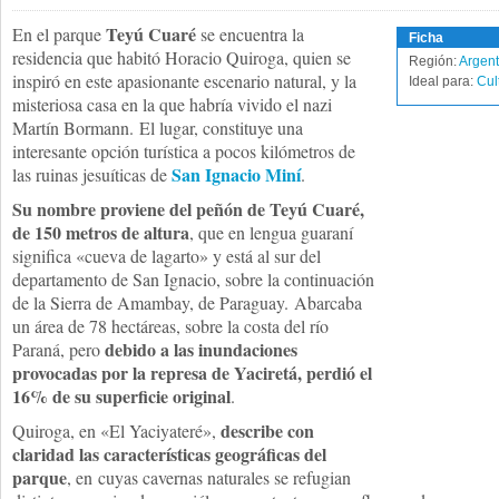
Teyú Cuaré
En el parque
se encuentra la
Ficha
residencia que habitó Horacio Quiroga, quien se
Región:
Argent
inspiró en este apasionante escenario natural, y la
Ideal para:
Cul
misteriosa casa en la que habría vivido el nazi
Martín Bormann. El lugar, constituye una
interesante opción turística a pocos kilómetros de
San Ignacio Miní
las ruinas jesuíticas de
.
Su nombre proviene del peñón de Teyú Cuaré,
de 150 metros de altura
, que en lengua guaraní
significa «cueva de lagarto» y está al sur del
departamento de San Ignacio, sobre la continuación
de la Sierra de Amambay, de Paraguay. Abarcaba
un área de 78 hectáreas, sobre la costa del río
debido a las inundaciones
Paraná, pero
provocadas por la represa de Yaciretá, perdió el
16% de su superficie original
.
describe con
Quiroga, en «El Yaciyateré»,
claridad las características geográficas del
parque
, en cuyas cavernas naturales se refugian