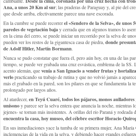
Desde la cima, coronada por una cruz hecha con tronco
cambiante.
Ana, a unos 20 Km al sur
; las praderas de Paraguay y, al pie del cre
que desde arriba, efectivamente parece una nave escorada.
el «Sendero de la Selva», de unos 
En la cumbre se puede recorrer
paredes de vegetación baja
y cerrada que en algunos tramos lo asem
en la cima del cerro, se puede iniciar un recorrido por la selva de uno
donde presunta
pueden ver los restos de la gigantesca casa de piedra,
de Adolf Hitler, Martín Bormann
.
Nunca se pudo constatar que fuera él, pero aún hoy, en una de las par
tiempo, se puede ver grabada una cruz esvástica, emblema de la SS. 
venía a San Ignacio a vender frutas y hortaliz
acento alemán, que
verlo
practicando su trabajo de rutina y que no volvió jamás a aparece
más el grabado en la pared, son los pilares en que se fundamenta la te
prolongado por largos años.
en Teyú Cuaré, todos los pájaros, monos aulladores y
Al atardecer,
unísono
y parece ser la selva entera que anuncia la noche, mientras l
jejenes- se tornan más insistentes. A orillas del río Paraná y rodeada
encuentra la casa, hoy museo, del célebre escritor Horacio Quiro
En sus inmediaciones yace la tumba de su primera mujer, Ana María Ci
inclemencias de la vida en la selva, y debiendo hacer grandes esfuer