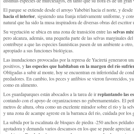
distintas especies de murciélagos, en tanto que su flora es de un gran v
El parque se extiende desde el arroyo Yabebirí hacia el norte, y desde
hacia el interior
, siguiendo una franja relativamente uniforme, y con
natural que ha sido la musa inspiradora de diversas obras del escritor
selvas mix
Su vegetación se ubica en una zona de transición entre las
pero alcanza, además, una pequeña parte de las selvas marginales del
contribuye a que las especies faunísticas pasen de un ambiente a otro,
apropiado a sus funciones biológicas.
Las inundaciones provocadas por la represa de Yaciretá generaron un
las especies que habitaban en la margen del río sufrie
positivos, y
Obligadas a subir al monte, hoy se encuentran en inferioridad de cond
predadores. En cambio, los peces y anfibios se vieron favorecidos, y
como en alimento.
replantando las e
Los guardaparques están abocados a la tarea de ir
contando con el apoyo de organizaciones no gubernamentales. El pe
metros de altura, obra como un excelente mirador sobre el río y la se
y una zona de acampe agreste en la barranca del río, cuidada por los
La subida por la escalinata de bloques de piedra -250 anchos peldaños
agotadora y demanda varios descansos en los que se puede apreciar, a