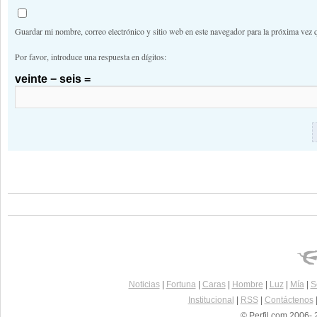
Guardar mi nombre, correo electrónico y sitio web en este navegador para la próxima vez 
Por favor, introduce una respuesta en dígitos:
veinte − seis =
Noticias
|
Fortuna
|
Caras
|
Hombre
|
Luz
|
Mía
|
S
Institucional
|
RSS
|
Contáctenos
© Perfil.com 2006- 