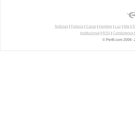
Noticias
|
Fortuna
|
Caras
|
Hombre
|
Luz
|
Mía
|
S
Institucional
|
RSS
|
Contáctenos
© Perfil.com 2006- 