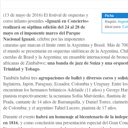
(13 de mayo de 2016) El festival de orquestas y
Ficha
«Iguazú en Concierto»
coros infanto-juveniles
Región:
Argent
realizará su séptima edición del 24 al 28 de
Ideal para:
Cul
mayo en el imponente marco del Parque
Nacional Iguazú
, célebre por las imponentes
cataratas que marcan el límite entre la Argentina y Brasil. Más de 70
el mundo se presentarán en orquestas sinfónicas de la Argentina, Chil
cuerdas de Brasil y la Argentina; un ensamble internacional de bron
una banda de jazz de Suiza y una orquest
africanas de Zimbabwe;
Trinidad y Tobago
.
agrupaciones de ballet y diversos coros y solist
También habrá tres
Inglaterra, Japón, Paraguay, Ecuador, Colombia y Uruguay. Entre los pa
encuentran los hermanos británicos Adelaide (11 años) y George Harl
pianista respectivamente; la ucraniana Sofiia Matviienko, flautista d
Prada, cantante de 14 años de Barranquilla, y Daniel Torres, clarinet
de Colombia; y el argentino Tahiel Lucero, pianista de 17 años.
habrá un homenaje al bicentenario de la indep
Durante el evento
en 1816
, y como conclusión una presentación especial del Gran Conc