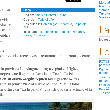
Mercad
Nacion
z en su
Safaris
Ficha
Turismo
Región:
América Central
,
Caribe
Viajes 
u vida en
Cuándo ir:
Todo el año
odas las
Con quién ir:
Con amigos
,
En familia
,
En pareja
,
La
Solo
iste un
Ideal para:
Entretenimiento
,
Hoteles
,
Naturaleza
,
pública
Relax
,
Romance
all
No resu
Lo
Las
as actividades recreativas, encontrarán ahí un paraíso dentro
FOTOS | 
pero sin
 la provincia La Altagracia -cuya capital es Higüey-
Egipto 
“Una bella isla
europeos que llegaron a América.
de pan
Tras los
n en su diario –según repiten los lugareños–
, tras
ruinas
ante su primer viaje al Nuevo Mundo. Y así la taína
La mita
vertirse en “La Española”, una isla que en la actualidad la
para 21
Turismo
í.