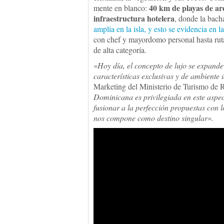
40 km de playas de ar
mente en blanco:
infraestructura hotelera
, donde la bach
amplia en la isla, y esto se evidencia en 
con chef y mayordomo personal hasta rutas
de alta categoría.
«
Hoy día, el concepto de lujo se expande
características exclusivas y de ambiente 
Marketing del Ministerio de Turismo d
Dominicana es privilegiada en este aspec
fusionar a la perfección propuestas con l
nos compone como destino singular».