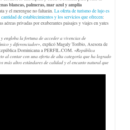
enas blancas, palmeras, mar azul y amplia
ata y el merengue no faltarán.
La oferta de turismo de lujo es
la cantidad de establecimientos y los servicios que ofrecen
:
 aéreas privadas por exuberantes paisajes y viajes en yates
 y engloba la fortuna de acceder a vivencias de
único y diferenciador»
, explicó Magaly Toribio, Asesora de
e República Dominicana a PERFIL.COM.
«República
to al contar con una oferta de alta categoría que ha logrado
os más altos estándares de calidad y el encanto natural que