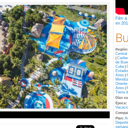
Film &
en 201
Bu
Región
Central
Caribe
|
de Bue
Cuba
|
Estado
Aires
|
Mendo
Oriente
Aires
|
Tierra 
Días su
Época:
Vacacio
Compañ
A
Plan:
Deport
semana