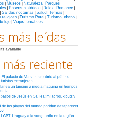
os
Museos
Naturaleza
Parques
|
|
|
ales
Paseos históricos
Relax
Romance
|
|
|
|
Salidas nocturnas
Salud
Termas
|
|
|
|
 religioso
Turismo Rural
Turismo urbano
|
|
|
de lujo
Viajes temáticos
|
s más leídas
lts available
 más reciente
El palacio de Versalles reabrió al público,
 turistas extranjeros
planea un turismo a media máquina en tiempos
demia
 pasos de Jesús en Galilea: milagros, kibutz y
d de las playas del mundo podrían desaparecer
00
 LGBT: Uruguay a la vanguardia en la región