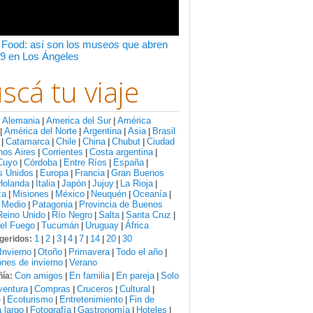
 Food: así son los museos que abren
9 en Los Ángeles
scá tu viaje
Alemania
America del Sur
América
:
|
|
América del Norte
Argentina
Asia
Brasil
|
|
|
|
Catamarca
Chile
China
Chubut
Ciudad
|
|
|
|
|
nos Aires
Corrientes
Costa argentina
|
|
|
Cuyo
Córdoba
Entre Ríos
España
|
|
|
|
s Unidos
Europa
Francia
Gran Buenos
|
|
|
Holanda
Italia
Japón
Jujuy
La Rioja
|
|
|
|
|
za
Misiones
México
Neuquén
Oceanía
|
|
|
|
|
 Medio
Patagonia
Provincia de Buenos
|
|
Reino Unido
Río Negro
Salta
Santa Cruz
|
|
|
|
del Fuego
Tucumán
Uruguay
África
|
|
|
1
2
3
4
7
14
20
30
geridos:
|
|
|
|
|
|
|
Invierno
Otoño
Primavera
Todo el año
|
|
|
|
nes de invierno
Verano
|
Con amigos
En familia
En pareja
Solo
ía:
|
|
|
ventura
Compras
Cruceros
Cultural
|
|
|
|
e
Ecoturismo
Entretenimiento
Fin de
|
|
|
 largo
Fotografía
Gastronomía
Hoteles
|
|
|
|