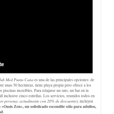
lub Med Punta Cana
es una de las principales opciones: de
bre unas 50 hectáreas, tiene playa propia pero ofrece a los
 piscinas increíbles. Para relajarse un rato, un bar en la
ll inclusive cinco estrellas. Los servicios, reunidos todos en
por persona; actualmente con 20% de descuento
), incluyen
«Oasis Zen», un sofisticado escondite sólo para adultos,
o
ad
.