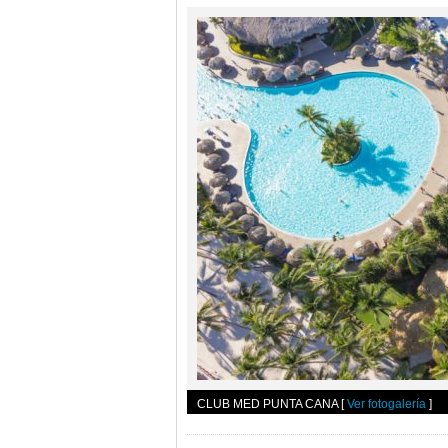
CLUB MED PUNTA CANA
[
Ver fotogalería
]