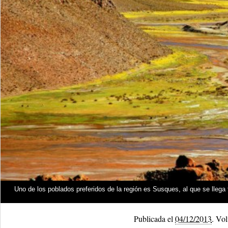
Uno de los poblados preferidos de la región es Susques, al que se llega 
Publicada el
04/12/2013
.
Volv