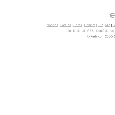
Noticias
|
Fortuna
|
Caras
|
Hombre
|
Luz
|
Mía
|
S
Institucional
|
RSS
|
Contáctenos
© Perfil.com 2006- 