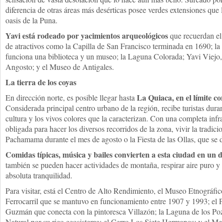
diferencia de otras áreas más desérticas posee verdes extensiones que 
oasis de la Puna.
Yavi está rodeado por yacimientos arqueológicos
que recuerdan el
de atractivos como la Capilla de San Francisco terminada en 1690; l
funciona una biblioteca y un museo; la Laguna Colorada; Yavi Viejo
Angosto; y el Museo de Antigales.
La tierra de los coyas
La Quiaca, en el límite co
En dirección norte, es posible llegar hasta
Considerada principal centro urbano de la región, recibe turistas dura
cultura y los vivos colores que la caracterizan. Con una completa infr
obligada para hacer los diversos recorridos de la zona, vivir la tradici
Pachamama durante el mes de agosto o la Fiesta de las Ollas, que se d
Comidas típicas, música y bailes convierten a esta ciudad en un 
también se pueden hacer actividades de montaña, respirar aire puro y
absoluta tranquilidad.
Para visitar, está el Centro de Alto Rendimiento, el Museo Etnográfic
Ferrocarril que se mantuvo en funcionamiento entre 1907 y 1993; el 
Guzmán que conecta con la pintoresca Villazón; la Laguna de los P
Natural por su rico ecosistema; el Cerro Los Siete Hermanos; y el Me