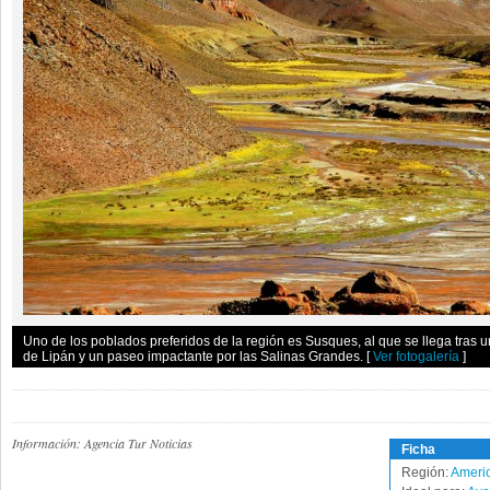
Uno de los poblados preferidos de la región es Susques, al que se llega tras u
de Lipán y un paseo impactante por las Salinas Grandes.
[
Ver fotogalería
]
Información: Agencia Tur Noticias
Ficha
Región:
Americ