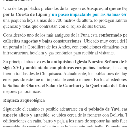
Susques, al que se ll
Uno de los poblados preferidos de la región es
por la Cuesta de Lipán
un paseo impactante por las Salinas G
y
una pequeña hoya a más de 3700 metros de altura, lo protegen salitro
queñoas y tolas que contrastan con el rojizo de sus tierras.
conformado po
Considerado uno de los más antiguos de la Puna está
callecitas angostas y bajas construcciones
. Ubicado muy cerca del 
un portal a la Cordillera de los Andes, con condiciones climáticas ex
infraestructura hotelera y gastronómica para recibir al visitante.
la antiquísima Iglesia Nuestra Señora de B
Su principal atractivo es
siglo XVI y ambientada con pinturas cuzqueñas
. Incluso, las cam
fueron traídas desde Chuquisaca. Actualmente, los pobladores del lug
en el pasado este fue un importante centro minero. En los alrededore
la Salina de Olaroz, el Salar de Caucharí y la Quebrada del Tair
mejores panorámicas.
Riqueza arqueológica
el poblado de Yavi, ca
Siguiendo el camino es posible adentrarse en
aspecto añejo y apacible
, se ubica cerca de la frontera con Bolivia
edificaciones en caña, barro y paja a los fines de soportar las más fue
sensación de vasta desolación que lo hace aún más bello. Surcado por