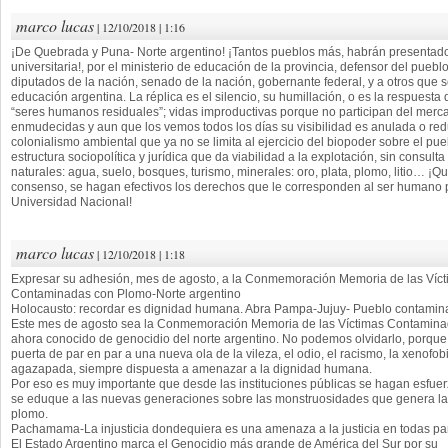
marco lucas
| 12/10/2018 | 1:16
¡De Quebrada y Puna- Norte argentino! ¡Tantos pueblos más, habrán presentado
universitaria!, por el ministerio de educación de la provincia, defensor del pueblo
diputados de la nación, senado de la nación, gobernante federal, y a otros que 
educación argentina. La réplica es el silencio, su humillación, o es la respues
“seres humanos residuales”; vidas improductivas porque no participan del merc
enmudecidas y aun que los vemos todos los días su visibilidad es anulada o red
colonialismo ambiental que ya no se limita al ejercicio del biopoder sobre el pu
estructura sociopolítica y jurídica que da viabilidad a la explotación, sin consult
naturales: agua, suelo, bosques, turismo, minerales: oro, plata, plomo, litio… ¡Q
consenso, se hagan efectivos los derechos que le corresponden al ser humano po
Universidad Nacional!
marco lucas
| 12/10/2018 | 1:18
Expresar su adhesión, mes de agosto, a la Conmemoración Memoria de las Víc
Contaminadas con Plomo-Norte argentino
Holocausto: recordar es dignidad humana. Abra Pampa-Jujuy- Pueblo contamin
Este mes de agosto sea la Conmemoración Memoria de las Víctimas Contamina
ahora conocido de genocidio del norte argentino. No podemos olvidarlo, porqu
puerta de par en par a una nueva ola de la vileza, el odio, el racismo, la xenofob
agazapada, siempre dispuesta a amenazar a la dignidad humana.
Por eso es muy importante que desde las instituciones públicas se hagan esfuer
se eduque a las nuevas generaciones sobre las monstruosidades que genera la
plomo.
Pachamama-La injusticia dondequiera es una amenaza a la justicia en todas par
El Estado Argentino marca el Genocidio más grande de América del Sur por su