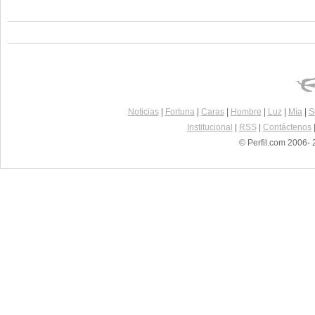
Noticias
|
Fortuna
|
Caras
|
Hombre
|
Luz
|
Mía
|
S
Institucional
|
RSS
|
Contáctenos
© Perfil.com 2006- 