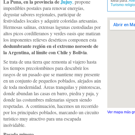
La Puna, en la provincia de
Jujuy
,
propone
Ideal para:
Ave
Turismo religi
imperdibles postales para renovar energías,
degustar sabores regionales, participar de
festividades locales y adquirir coloridas artesanías.
Hermosas salinas, extensas lagunas custodiadas por
altos picos cordilleranos y verdes oasis que matizan
los imponentes relieves desérticos componen esta
deslumbrante región en el extremo noroeste de
la Argentina, al límite con Chile y Bolivia
.
Se trata de una tierra que remonta al viajero hasta
los tiempos precolombinos para descubrir los
rasgos de un pasado que se mantiene muy presente
en un conjunto de pequeños poblados, alejados aún
de toda modernidad. Áreas tranquilas y pintorescas,
donde abundan las casas en barro, piedra y paja, y
donde las costumbres milenarias siguen siendo
respetadas. A continuación, hacemos un recorrido
por los principales poblados, marcando un circuito
Ver mapa más g
turístico muy atractivo para una escapada
inolvidable.
Pasado minero