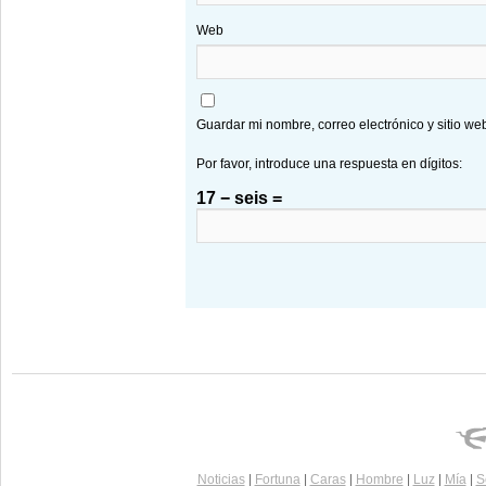
Web
Guardar mi nombre, correo electrónico y sitio w
Por favor, introduce una respuesta en dígitos:
17 − seis =
Noticias
|
Fortuna
|
Caras
|
Hombre
|
Luz
|
Mía
|
S