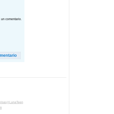
a un comentario.
risas
|
LunaTeen
il