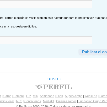
e, correo electrónico y sitio web en este navegador para la próxima vez que hag
uce una respuesta en dígitos:
Turismo
a
|
Caras
|
Hombre
|
Luz
|
Mía
|
Semanario
|
Look
|
SuperCampo
|
WeekEnd
|
Parab
nstitucional
|
RSS
|
Contáctenos
|
Mediakit
|
Quiénes somos
|
Fundación Grupo Perf
© Perfil.com 2006- 2026 - Todos los derechos reservados