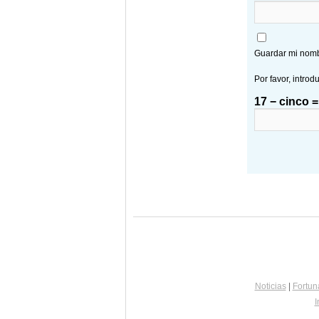
Guardar mi nombr
Por favor, introd
17 − cinco =
Noticias
|
Fortun
I