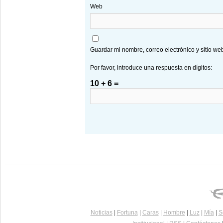
Web
Guardar mi nombre, correo electrónico y sitio w
Por favor, introduce una respuesta en dígitos:
10 + 6 =
Noticias
|
Fortuna
|
Caras
|
Hombre
|
Luz
|
Mía
|
S