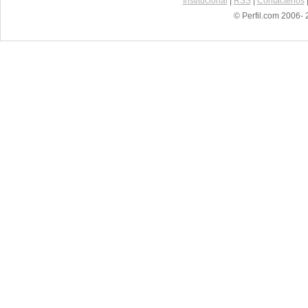
Institucional
|
RSS
|
Contáctenos
© Perfil.com 2006- 