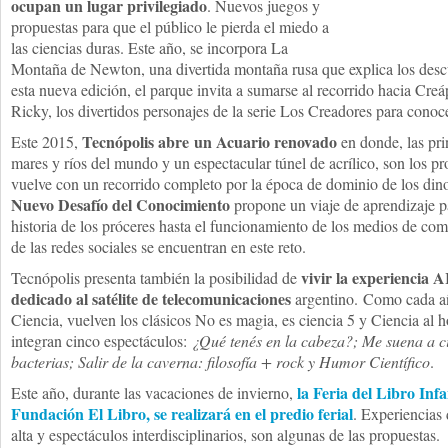
ocupan un lugar privilegiado
. Nuevos juegos y
propuestas para que el público le pierda el miedo a
las ciencias duras. Este año, se incorpora La
Montaña de Newton, una divertida montaña rusa que explica los descu
esta nueva edición, el parque invita a sumarse al recorrido hacia Creá
Ricky, los divertidos personajes de la serie Los Creadores para conocer
Tecnópolis abre un Acuario
renovado
Este 2015,
en donde, las prin
mares y ríos del mundo y un espectacular túnel de acrílico, son los pr
vuelve con un recorrido completo por la época de dominio de los dino
Nuevo Desafío del Conocimiento
propone un viaje de aprendizaje pa
historia de los próceres hasta el funcionamiento de los medios de co
de las redes sociales se encuentran en este reto.
vivir la experiencia 
Tecnópolis presenta también la posibilidad de
dedicado al satélite de telecomunicaciones
argentino. Como cada añ
Ciencia, vuelven los clásicos No es magia, es ciencia 5 y Ciencia al h
integran cinco espectáculos:
¿Qué tenés en la cabeza?; Me suena a 
bacterias; Salir de la caverna: filosofía + rock y Humor Científico
.
la Feria del Libro Infa
Este año, durante las vacaciones de invierno,
Fundación El Libro, se realizará en el predio ferial
. Experiencias 
alta y espectáculos interdisciplinarios, son algunas de las propuestas.