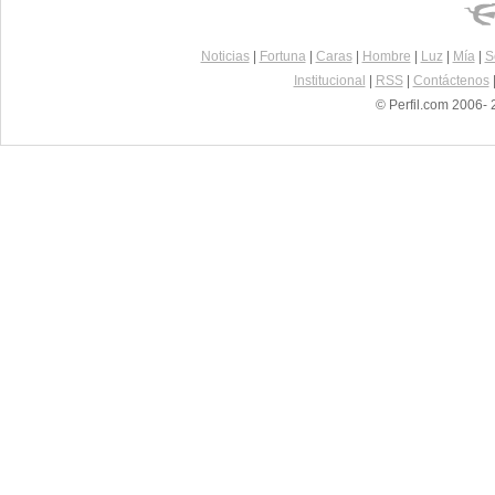
Noticias
|
Fortuna
|
Caras
|
Hombre
|
Luz
|
Mía
|
S
Institucional
|
RSS
|
Contáctenos
© Perfil.com 2006- 