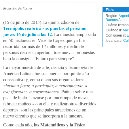
Redacción Perfil.com
Ficha
Región:
Argent
Buenos Aires
(15 de julio de 2015) La quinta edición de
Cuánto tiempo 
Tecnópolis reabrirá sus puertas el próximo
Cuándo ir:
Vac
jueves 16 de julio a las 12
. La muestra, emplazada
Con quién ir:
E
en 50 hectáreas en Vicente López que ya fue
Ideal para:
Cul
recorrida por más de 17 millones y medio de
personas desde su apertura, trae nuevas propuestas
bajo la consigna “Futuro para siempre”.
La mayor muestra de arte, ciencia y tecnología de
América Latina abre sus puertas por quinto año
consecutivo y, como dicen sus organizadores
«invita a jugar, a participar, a experimentar, a
transformar y a sorprenderse»
. Patinar sobre una
pista de hielo, lanzarse por una rampa de nieve,
fabricar muñecos con ella y realizar otros divertidos
deportes, son las principales atracciones de un
nuevo circuito que se incorpora a la muestra.
las Matemáticas y la Física
Como cada año,