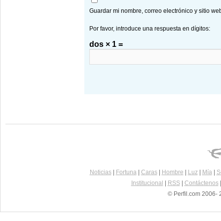
Guardar mi nombre, correo electrónico y sitio w
Por favor, introduce una respuesta en dígitos:
dos × 1 =
Noticias
|
Fortuna
|
Caras
|
Hombre
|
Luz
|
Mía
|
S
Institucional
|
RSS
|
Contáctenos
© Perfil.com 2006- 