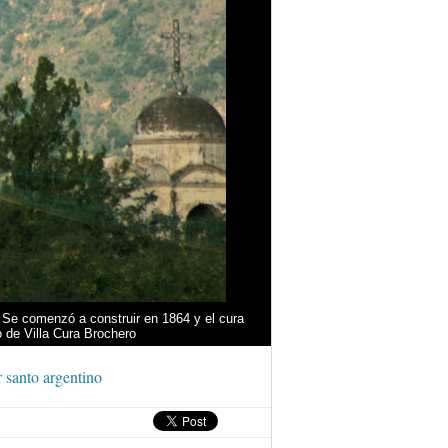
o. Se comenzó a construir en 1864 y el cura
o de Villa Cura Brochero
r santo argentino