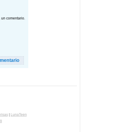
a un comentario.
risas
|
LunaTeen
il