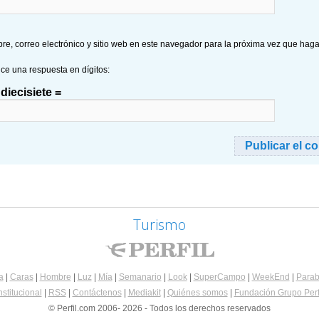
e, correo electrónico y sitio web en este navegador para la próxima vez que hag
uce una respuesta en dígitos:
diecisiete =
Turismo
a
|
Caras
|
Hombre
|
Luz
|
Mía
|
Semanario
|
Look
|
SuperCampo
|
WeekEnd
|
Parab
nstitucional
|
RSS
|
Contáctenos
|
Mediakit
|
Quiénes somos
|
Fundación Grupo Perf
© Perfil.com 2006- 2026 - Todos los derechos reservados