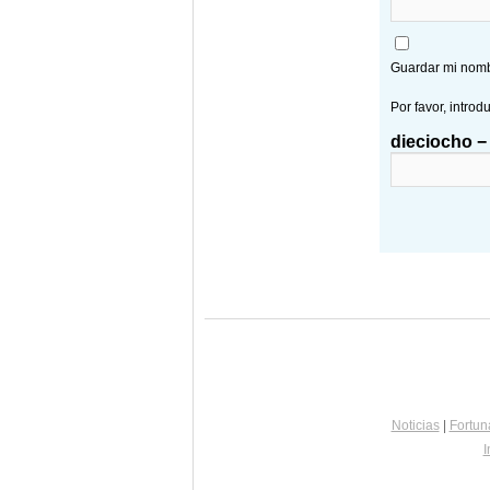
Guardar mi nombr
Por favor, introd
dieciocho − 
Noticias
|
Fortun
I