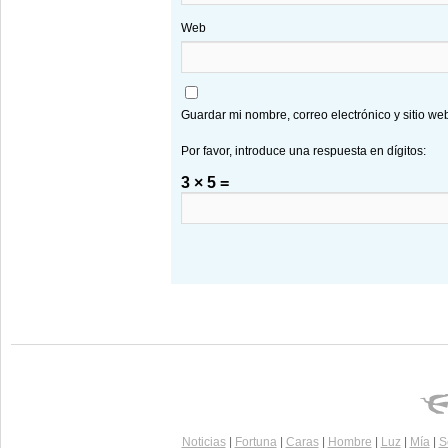
Web
Guardar mi nombre, correo electrónico y sitio w
Por favor, introduce una respuesta en dígitos:
3 × 5 =
Noticias
|
Fortuna
|
Caras
|
Hombre
|
Luz
|
Mía
|
S