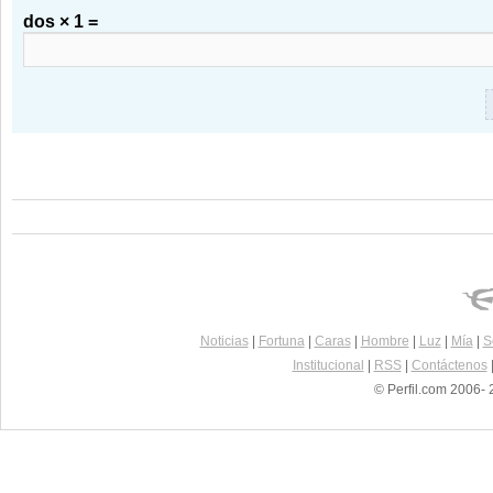
dos × 1 =
Noticias
|
Fortuna
|
Caras
|
Hombre
|
Luz
|
Mía
|
S
Institucional
|
RSS
|
Contáctenos
© Perfil.com 2006- 