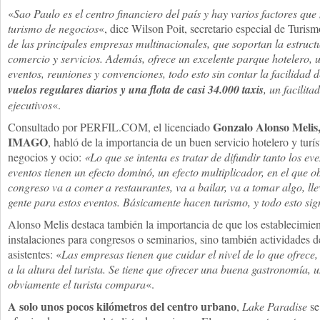
«
Sao Paulo es el centro financiero del país y hay varios factores que
turismo de negocios
«, dice Wilson Poit, secretario especial de Turis
de las principales empresas multinacionales, que soportan la estructu
comercio y servicios. Además, ofrece un excelente parque hotelero, 
eventos, reuniones y convenciones, todo esto sin contar la facilidad 
vuelos regulares diarios y una flota de casi 34.000 taxis
, un facilita
ejecutivos
«.
Gonzalo Alonso Melis, 
Consultado por PERFIL.COM, el licenciado
IMAGO
, habló de la importancia de un buen servicio hotelero y turí
negocios y ocio:
«Lo que se intenta es tratar de difundir tanto los e
eventos tienen un efecto dominó, un efecto multiplicador, en el que 
congreso va a comer a restaurantes, va a bailar, va a tomar algo, ll
gente para estos eventos. Básicamente hacen turismo, y todo esto si
Alonso Melis destaca también la importancia de que los establecimie
instalaciones para congresos o seminarios, sino también actividades d
asistentes: «
Las empresas tienen que cuidar el nivel de lo que ofrece, 
a la altura del turista. Se tiene que ofrecer una buena gastronomía, 
obviamente el turista compara
«.
A solo unos pocos kilómetros del centro urbano
,
Lake Paradise
se