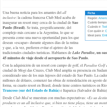
Una buena noticia para los amantes del
all
Ficha
inclusive
: la cadena francesa Club Med acaba de
Región:
Americ
Sao
inaugurar un resort muy cerca de la ciudad de
Cuánto tiempo 
Paulo (Brasil)
. Se trata, geográficamente, del
Cuándo ir:
Tod
Con quién ir:
C
complejo más cercano a la Argentina, lo que se
Ideal para:
Ent
presenta como una nueva oportunidad para los que
desean «escapar» durante algunos días de la rutina
y que, a la vez, prefieren evitar el ajetreo de las
, un oa
tradicionales ciudades turísticas. Hablamos de
Lake Paradise
45 minutos de viaje desde el aeropuerto de Sao Paulo
.
Con la adquisición de un resort con campo de golf, el
Paradise Golf 
ciudad de Mogi das Cruzes, Club Med amplía su presencia en Sudamé
considerado uno de los más lujosos del estado de Sao Paulo. La caden
millones de dólares, comenzó las obras de remodelación en agosto de
forma, su cuarto resort en Brasil, donde tiene centros turísticos en R
Trancoso (sur del Estado de Bahía)
e Itaparica (Salvador de Bahía)
Desde
Club Med
se muestran con muchas expectativas: «
Es un destin
producto es un all inclusive que, si bien no tiene playa, tiene un mon