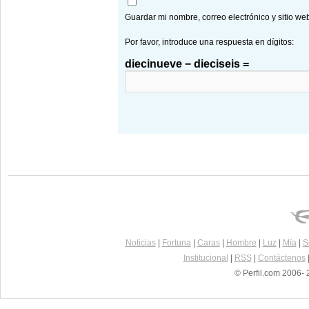
Guardar mi nombre, correo electrónico y sitio w
Por favor, introduce una respuesta en dígitos:
diecinueve − dieciseis =
Noticias
|
Fortuna
|
Caras
|
Hombre
|
Luz
|
Mía
|
S
Institucional
|
RSS
|
Contáctenos
© Perfil.com 2006- 