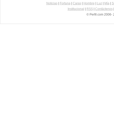
Noticias
|
Fortuna
|
Caras
|
Hombre
|
Luz
|
Mía
|
S
Institucional
|
RSS
|
Contáctenos
© Perfil.com 2006- 