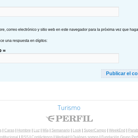
e, correo electrónico y sitio web en este navegador para la próxima vez que hag
uce una respuesta en dígitos:
o =
Turismo
a
|
Caras
|
Hombre
|
Luz
|
Mía
|
Semanario
|
Look
|
SuperCampo
|
WeekEnd
|
Parab
nstitucional
|
RSS
|
Contáctenos
|
Mediakit
|
Quiénes somos
|
Fundación Grupo Perf