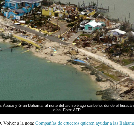
as Ábaco y Gran Bahama, al norte del archipiélago caribeño, donde el huracá
días. Foto: AFP
9
.
Volver a la nota:
Compañías de cruceros quieren ayudar a las Bahamas