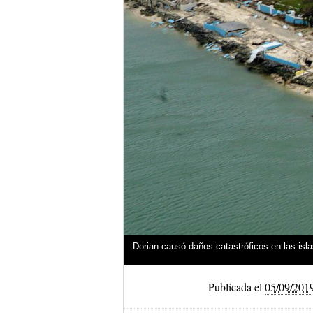
Dorian causó daños catastróficos en las isl
Publicada el
05/09/201