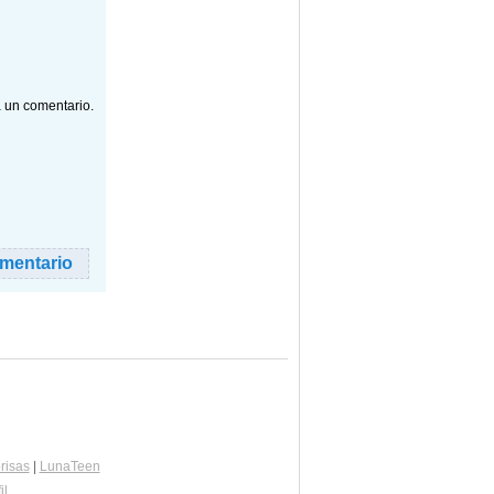
a un comentario.
risas
|
LunaTeen
il