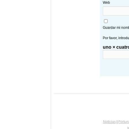
Web
Guardar mi nombr
Por favor, introd
uno × cuatr
Noticias
|
Fortun
I