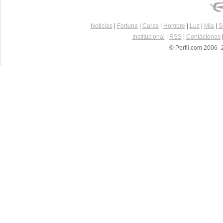
Noticias
|
Fortuna
|
Caras
|
Hombre
|
Luz
|
Mía
|
S
Institucional
|
RSS
|
Contáctenos
© Perfil.com 2006- 