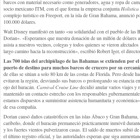
barcos con material necesario como generadores, agua y ropa de cama
socio mexicano ITM, con el que forma la empresa conjunta
Holistica
complejo turístico en Freeport, en la isla de Gran Bahama, anunció p
100.000 dólares.
Walt Disney manifestó en tanto «su solidaridad con el pueblo de las 
Dorian». «Esperamos que nuestra donación de un millón de dólares ap
asista a nuestros vecinos, colegas y todos quienes se vieron afectado
largo camino hacia la reconstrucción», escribió Robert Iger, el directo
Las 700 islas del archipiélago de las Bahamas se extienden por e
puerto de destino para muchos barcos de crucero por su cercaní
de ellas se sitúan a solo 80 km de las costas de Florida. Pero desde ha
evitaron la región, desviando sus barcos o prolongando su estancia en
ojo del huracán.
Carnival Cruise Line
decidió anular varios viajes y
mantenido un contacto estrecho con los responsables gubernamentales
estamos dispuestos a suministrar asistencia humanitaria y económica»,
de esa compañía.
Dorian causó daños catastróficos en las islas Ábaco y Gran Bahama, a
caribeño, donde el huracán premaneció prácticamente inmóvil durante
y los fuertes vientos pulverizaron casas. El saldo de muertos subió d
el último registro oficial, y las autoridades esperan que siga aument