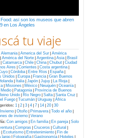
 Food: así son los museos que abren
9 en Los Ángeles
scá tu viaje
Alemania
America del Sur
América
:
|
|
América del Norte
Argentina
Asia
Brasil
|
|
|
|
Catamarca
Chile
China
Chubut
Ciudad
|
|
|
|
|
nos Aires
Corrientes
Costa argentina
|
|
|
Cuyo
Córdoba
Entre Ríos
España
|
|
|
|
s Unidos
Europa
Francia
Gran Buenos
|
|
|
Holanda
Italia
Japón
Jujuy
La Rioja
|
|
|
|
|
za
Misiones
México
Neuquén
Oceanía
|
|
|
|
|
 Medio
Patagonia
Provincia de Buenos
|
|
Reino Unido
Río Negro
Salta
Santa Cruz
|
|
|
|
del Fuego
Tucumán
Uruguay
África
|
|
|
1
2
3
4
7
14
20
30
geridos:
|
|
|
|
|
|
|
Invierno
Otoño
Primavera
Todo el año
|
|
|
|
nes de invierno
Verano
|
Con amigos
En familia
En pareja
Solo
ía:
|
|
|
ventura
Compras
Cruceros
Cultural
|
|
|
|
e
Ecoturismo
Entretenimiento
Fin de
|
|
|
 largo
Fotografía
Gastronomía
Hoteles
|
|
|
|