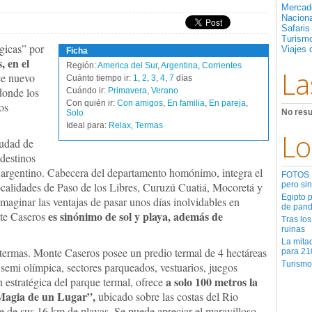
Mercad
Nacion
Safaris
Turismo
gicas” por
Viajes 
Ficha
 en el
Región:
America del Sur
,
Argentina
,
Corrientes
La
ce nuevo
Cuánto tiempo ir:
1
,
2
,
3
,
4
,
7
días
donde los
Cuándo ir:
Primavera
,
Verano
Con quién ir:
Con amigos
,
En familia
,
En pareja
,
los
No resu
Solo
Ideal para:
Relax
,
Termas
Lo
iudad de
 destinos
ral argentino. Cabecera del departamento homónimo, integra el
FOTOS | 
localidades de Paso de los Libres, Curuzú Cuatiá, Mocoretá y
pero sin
Egipto 
maginar las ventajas de pasar unos días inolvidables en
de pan
es sinónimo de sol y playa, además de
nte Caseros
Tras los
ruinas
La mita
s termas. Monte Caseros posee un predio termal de 4 hectáreas
para 21
Turismo
 semi olímpica, sectores parqueados, vestuarios, juegos
a solo 100 metros la
n estratégica del parque termal, ofrece
Magia de un Lugar”,
ubicado sobre las costas del Rio
e de sus 16 km de playas. Se puede apreciar el maravilloso