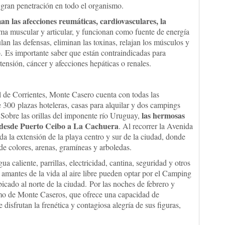
 gran penetración en todo el organismo.
an las afecciones reumáticas, cardiovasculares, la
stema muscular y articular, y funcionan como fuente de energía
ulan las defensas, eliminan las toxinas, relajan los músculos y
. Es importante saber que están contraindicadas para
tensión, cáncer y afecciones hepáticas o renales.
l de Corrientes, Monte Casero cuenta con todas las
 300 plazas hoteleras, casas para alquilar y dos campings
las hermosas
. Sobre las orillas del imponente río Uruguay,
, desde Puerto Ceibo a La Cachuera
. Al recorrer la Avenida
da la extensión de la playa centro y sur de la ciudad, donde
de colores, arenas, gramíneas y arboledas.
 caliente, parrillas, electricidad, cantina, seguridad y otros
os amantes de la vida al aire libre pueden optar por el Camping
cado al norte de la ciudad. Por las noches de febrero y
omo de Monte Caseros, que ofrece una capacidad de
isfrutan la frenética y contagiosa alegría de sus figuras,