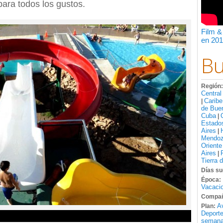
ara todos los gustos.
Film &
en 201
Bu
Región
Central
Caribe
|
de Bue
Cuba
|
Estado
Aires
|
Mendo
Oriente
Aires
|
Tierra 
Días su
Época:
Vacacio
Compañ
A
Plan:
Deport
semana