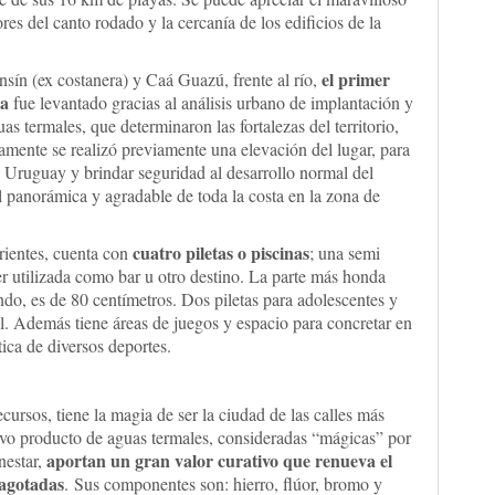
res del canto rodado y la cercanía de los edificios de la
el primer
sín (ex costanera) y Caá Guazú, frente al río,
ia
fue levantado gracias al análisis urbano de implantación y
as termales, que determinaron las fortalezas del territorio,
amente se realizó previamente una elevación del lugar, para
o Uruguay y brindar seguridad al desarrollo normal del
l panorámica y agradable de toda la costa en la zona de
cuatro piletas o piscinas
rientes, cuenta con
; una semi
ser utilizada como bar u otro destino. La parte más honda
do, es de 80 centímetros. Dos piletas para adolescentes y
ial. Además tiene áreas de juegos y espacio para concretar en
tica de diversos deportes.
ursos, tiene la magia de ser la ciudad de las calles más
vo producto de aguas termales, consideradas “mágicas” por
aportan un gran valor curativo que renueva el
nestar,
 agotadas
. Sus componentes son: hierro, flúor, bromo y