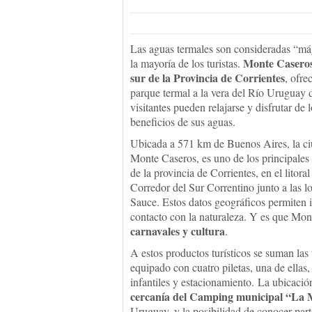
Las aguas termales son consideradas “má
Monte Caseros,
la mayoría de los turistas.
sur de la Provincia de Corrientes
, ofre
parque termal a la vera del Río Uruguay 
visitantes pueden relajarse y disfrutar de 
beneficios de sus aguas.
Ubicada a 571 km de Buenos Aires, la c
Monte Caseros, es uno de los principales
de la provincia de Corrientes, en el lito
Corredor del Sur Correntino junto a las 
Sauce. Estos datos geográficos permiten i
contacto con la naturaleza. Y es que Mo
carnavales y cultura
.
A estos productos turísticos se suman la
equipado con cuatro piletas, una de ellas,
infantiles y estacionamiento. La ubicació
cercanía del Camping municipal “La 
Uruguay, y la posibilidad de conocer part