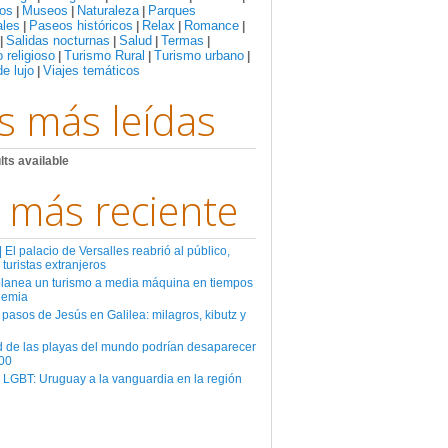
os
Museos
Naturaleza
Parques
|
|
|
ales
Paseos históricos
Relax
Romance
|
|
|
|
Salidas nocturnas
Salud
Termas
|
|
|
|
 religioso
Turismo Rural
Turismo urbano
|
|
|
de lujo
Viajes temáticos
|
s más leídas
lts available
 más reciente
El palacio de Versalles reabrió al público,
 turistas extranjeros
planea un turismo a media máquina en tiempos
demia
 pasos de Jesús en Galilea: milagros, kibutz y
d de las playas del mundo podrían desaparecer
00
 LGBT: Uruguay a la vanguardia en la región