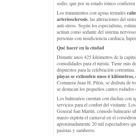
sodio, que por su estado iónico confieren
calm
Los tratamientos con aguas termales
arteriosclerosis
, las alteraciones del si
anti-stress. Según los especialistas, estim
actúan como sedante del sistema nervioso
personas con insuficiencia cardíaca, hiper
Qué hacer en la ciudad
Distante unos 425 kilómetros de la capita
comodidades para el turista. Tiene más de
dispuestos para la celebración correntina
playas se extienden unos 6 kilómetros
Costanera Juan H. Pilón, se disfruta de to
se destacan los pequeños cantos rodados 
Los balnearios cuentan con duchas con agua
servicios para el confort del visitante. L
General San Martín, cómodo balneario ubi
marzo explota el carnaval en el corsódr
aproximadamente 20 mil espectadores que d
pasistas y samberos.