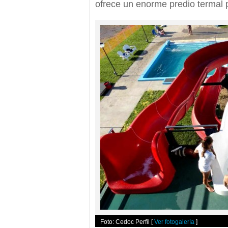
ofrece un enorme predio termal p
Foto: Cedoc Perfil
[
Ver fotogalería
]