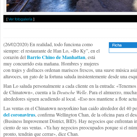
[
Ver fotogalería
]
(26/02/2020) En realidad, todo funciona como
Ficha
siempre: el restaurante de Han Lo, «Bo Ky”, en el
Barrio Chino de Manhattan
corazón del
, está
muy concurrido esta mañana. Hombres y mujeres
con trajes y disfraces ordenan mariscos frescos, una suave música asiá
altavoces, un gato de la fortuna saluda insistentemente desde una esqu
Han Lo saluda personalmente a cada cliente en la entrada: «Tenemos l
de Chinatown», cuenta a la
Deutsche Welle
. Para el almuerzo, mucha
alrededores siguen acudiendo al local. «Eso nos mantiene a flote act
Las ventas en el Chinatown neoyorkino han caído alrededor del 40 po
del coronavirus
, confirma Wellington Chan, de la oficina para el des
(Business Improvement District, BID). Hay negocios que enfrentan inc
ciento de sus ventas. «Ya hay negocios preocupados porque si el núme
pronto, tendrán que cerrar», dice Chan.