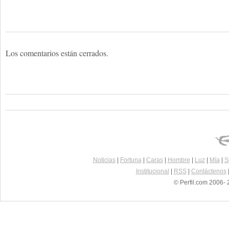
Los comentarios están cerrados.
Noticias
|
Fortuna
|
Caras
|
Hombre
|
Luz
|
Mía
|
S
Institucional
|
RSS
|
Contáctenos
© Perfil.com 2006- 