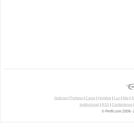
Noticias
|
Fortuna
|
Caras
|
Hombre
|
Luz
|
Mía
|
S
Institucional
|
RSS
|
Contáctenos
© Perfil.com 2006- 