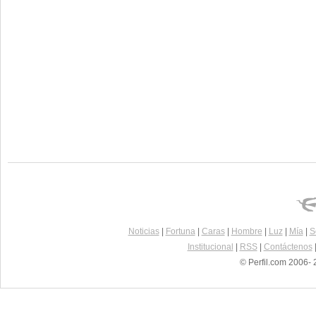
Noticias
|
Fortuna
|
Caras
|
Hombre
|
Luz
|
Mía
|
S
Institucional
|
RSS
|
Contáctenos
© Perfil.com 2006- 