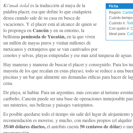
Ki’imak óolal
es la traducción al maya de la
Ficha
palabra placer, esa que define lo que cualquiera
Región:
Carib
desea cuando sale de su casa en busca de
Cuánto tiempo 
vacaciones. Y el placer está al alcance de quien se
Cuándo ir:
Tod
Con quién ir:
C
Cancún
lo proponga en
y en su entorno, la
Ideal para:
Cul
península de Yucatán,
bellísima
en la que viven
un millón de mayas puros y visitan millones de
mexicanos y extranjeros que se van cautivados por
cenotes y selvas, playas estupendas y ese mar azul turquesa de aguas 
Hay maneras y maneras de buscar el placer y conseguirlo. Para los tu
mayoría de los que recalan en estas playas), todo se reduce a una bue
piscinas y un bar que alimente sus demandas etílicas para hacer de laga
cena.
De playa, ni hablar. Para un argentino, más cercano al turismo aventure
caribeño, Cancún puede ser una base de operaciones inmejorable par
sus misterios, sus bellezas y paisajes variopintos.
Es posible quedarse todo el tiempo sin salir del lugar de alojamiento 
recomendación es moverse, y mucho, con medios propios (el alquiler
35/40 dólares diarios,
50 centavos de dólar)
el autobús cuesta
o med
programación.