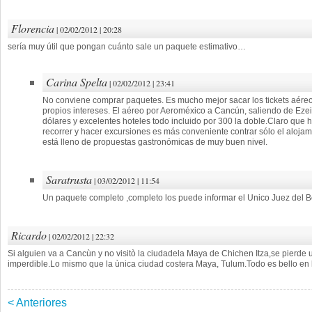
Florencia
| 02/02/2012 | 20:28
sería muy útil que pongan cuánto sale un paquete estimativo…
Carina Spelta
| 02/02/2012 | 23:41
No conviene comprar paquetes. Es mucho mejor sacar los tickets aéreos
propios intereses. El aéreo por Aeroméxico a Cancún, saliendo de Ezei
dólares y excelentes hoteles todo incluido por 300 la doble.Claro que 
recorrer y hacer excursiones es más conveniente contrar sólo el aloja
está lleno de propuestas gastronómicas de muy buen nivel.
Saratrusta
| 03/02/2012 | 11:54
Un paquete completo ,completo los puede informar el Unico Juez del Bo
Ricardo
| 02/02/2012 | 22:32
Si alguien va a Cancùn y no visitò la ciudadela Maya de Chichen Itza,se pierde
imperdible.Lo mismo que la ùnica ciudad costera Maya, Tulum.Todo es bello en 
< Anteriores