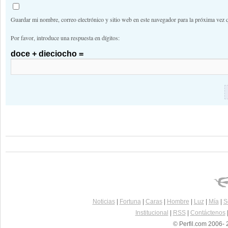
Guardar mi nombre, correo electrónico y sitio web en este navegador para la próxima vez 
Por favor, introduce una respuesta en dígitos:
doce + dieciocho =
Noticias
|
Fortuna
|
Caras
|
Hombre
|
Luz
|
Mía
|
S
Institucional
|
RSS
|
Contáctenos
© Perfil.com 2006- 