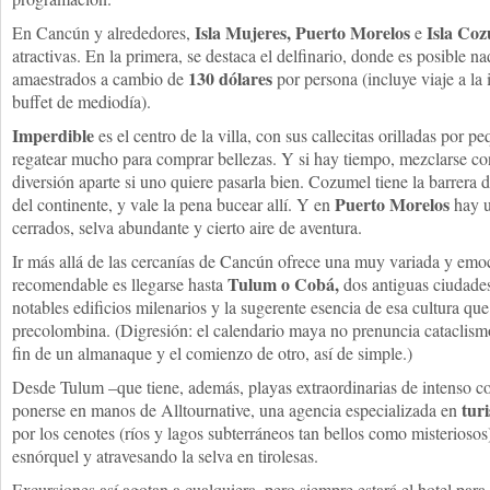
Isla Mujeres,
Puerto Morelos
Isla Co
En Cancún y alrededores,
e
atractivas. En la primera, se destaca el delfinario, donde es posible na
130 dólares
amaestrados a cambio de
por persona (incluye viaje a la 
buffet de mediodía).
Imperdible
es el centro de la villa, con sus callecitas orilladas por 
regatear mucho para comprar bellezas. Y si hay tiempo, mezclarse co
diversión aparte si uno quiere pasarla bien. Cozumel tiene la barrera 
Puerto Morelos
del continente, y vale la pena bucear allí. Y en
hay u
cerrados, selva abundante y cierto aire de aventura.
Ir más allá de las cercanías de Cancún ofrece una muy variada y emo
Tulum o Cobá,
recomendable es llegarse hasta
dos antiguas ciudade
notables edificios milenarios y la sugerente esencia de esa cultura qu
precolombina. (Digresión: el calendario maya no prenuncia cataclism
fin de un almanaque y el comienzo de otro, así de simple.)
Desde Tulum –que tiene, además, playas extraordinarias de intenso c
tur
ponerse en manos de Alltournative, una agencia especializada en
por los cenotes (ríos y lagos subterráneos tan bellos como misterioso
esnórquel y atravesando la selva en tirolesas.
Excursiones así agotan a cualquiera, pero siempre estará el hotel par