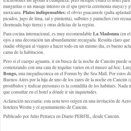
margaritas o un masaje intenso en el spa (previa ceremonia maya) y p
Platos indispensables:
mexicana.
el obvio guacamole (palta aplastada
picados, jugo de lima, sal y pimienta), salbutes y panuchos (ver recua
(horneada bajo tierra) y otras delicias de la región.
La Madonna
Para cocina internacional, es muy recomendable
(en el
ojos a una decoración tan absurdamente recargada. Resulta claro que t
(nadie obligará al viajero a hacer todo en un mismo día, es bueno acla
cama de la habitación.
Pero si el cuerpo aguanta, ir en busca de la noche de Cancún puede se
comenzando con una cata de tequilas varios en el museo ad hoc. Lue
Bongo,
una megadiscoteca en el Forum by the Sea Mall. Por estos día
Buenos Aires por la hija de uno de los zares de la noche en Cancún (
prostíbulos y traficar personas) es la comidilla de los habitués. Nada 
que consultar en el hotel a dónde ir sin inquietudes.
Aclaración necesaria: esta nota tuvo origen en una invitación de Aer
hotelera Westin y el ayuntamiento de Cancún.
Publicado por Julio Petrarca en Diario PERFIL, desde Cancún.