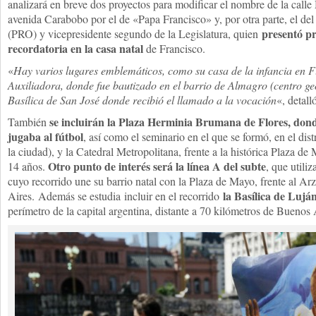
analizará en breve dos proyectos para modificar el nombre de la calle
avenida Carabobo por el de «Papa Francisco» y, por otra parte, el d
presentó p
(PRO) y vicepresidente segundo de la Legislatura, quien
recordatoria en la casa natal
de Francisco.
«
Hay varios lugares emblemáticos, como su casa de la infancia en Fl
Auxiliadora, donde fue bautizado en el barrio de Almagro (centro geog
Basílica de San José donde recibió el llamado a la vocación
«, detall
se incluirán la Plaza Herminia Brumana de Flores, dond
También
jugaba al fútbol
, así como el seminario en el que se formó, en el dis
la ciudad), y la Catedral Metropolitana, frente a la histórica Plaza d
Otro punto de interés será la línea A del subte
14 años.
, que utili
cuyo recorrido une su barrio natal con la Plaza de Mayo, frente al A
la Basílica de Lujá
Aires. Además se estudia incluir en el recorrido
perímetro de la capital argentina, distante a 70 kilómetros de Buenos 