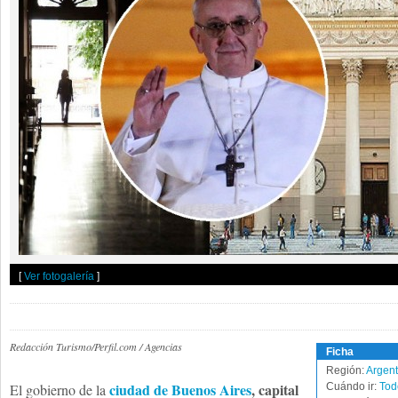
[
Ver fotogalería
]
Redacción Turismo/Perfil.com / Agencias
Ficha
Región:
Argent
ciudad de Buenos Aires
, capital
El gobierno de la
Cuándo ir:
Tod