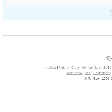
Noticias
|
Fortuna
|
Caras
|
Hombre
|
Luz
|
Mía
|
S
Institucional
|
RSS
|
Contáctenos
© Perfil.com 2006- 