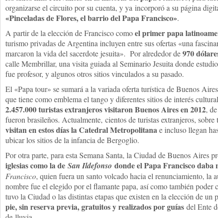
organizarse el circuito por su cuenta, y ya incorporó a su página digita
«Pinceladas de Flores, el barrio del Papa Francisco»
.
el primer papa latinoame
A partir de la elección de Francisco como
turismo privadas de Argentina incluyen entre sus ofertas «una fascinan
970 dólare
marcaron la vida del sacerdote jesuita». Por alrededor de
calle Membrillar, una visita guiada al Seminario Jesuita donde estudi
fue profesor, y algunos otros sitios vinculados a su pasado.
El «Papa tour» se sumará a la variada oferta turística de Buenos Aires,
que tiene como emblema el tango y diferentes sitios de interés cultura
2.457.000 turistas extranjeros visitaron Buenos Aires en 2012
, d
fueron brasileños. Actualmente, cientos de turistas extranjeros, sobre
visitan en estos días la Catedral Metropolitana
e incluso llegan has
ubicar los sitios de la infancia de Bergoglio.
Por otra parte, para esta Semana Santa, la Ciudad de Buenos Aires 
iglesias como la de
donde el Papa Francisco daba 
San Ildefonso
Francisco
, quien fuera un santo volcado hacia el renunciamiento, la 
nombre fue el elegido por el flamante papa, así como también poder 
tuvo la Ciudad o las distintas etapas que existen en la elección de un 
pie, sin reserva previa, gratuitos y realizados por guías
del Ente d
de lluvia.