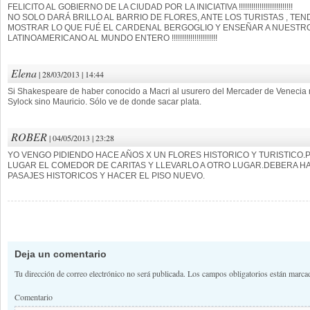
FELICITO AL GOBIERNO DE LA CIUDAD POR LA INICIATIVA !!!!!!!!!!!!!!!!!!!!!!!!!!
NO SOLO DARÁ BRILLO AL BARRIO DE FLORES, ANTE LOS TURISTAS , T
MOSTRAR LO QUE FUÉ EL CARDENAL BERGOGLIO Y ENSEÑAR A NUESTRO
LATINOAMERICANO AL MUNDO ENTERO !!!!!!!!!!!!!!!!!!!!!!
Elena
| 28/03/2013 | 14:44
Si Shakespeare de haber conocido a Macri al usurero del Mercader de Venecia
Sylock sino Mauricio. Sólo ve de donde sacar plata.
ROBER
| 04/05/2013 | 23:28
YO VENGO PIDIENDO HACE AÑOS X UN FLORES HISTORICO Y TURISTICO
LUGAR EL COMEDOR DE CARITAS Y LLEVARLO A OTRO LUGAR.DEBERA HA
PASAJES HISTORICOS Y HACER EL PISO NUEVO.
Navegación de comentario
Deja un comentario
Tu dirección de correo electrónico no será publicada.
Los campos obligatorios están marc
Comentario