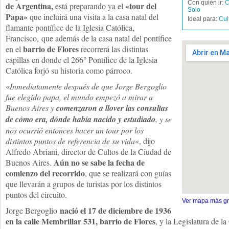
Con quién ir:
C
de Argentina,
«tour del
está preparando ya el
Solo
Papa»
que incluirá una visita a la casa natal del
Ideal para:
Cul
flamante pontífice de la Iglesia Católica,
Francisco, que además de la casa natal del pontífice
barrio de Flores
en el
recorrerá las distintas
capillas en donde el 266° Pontífice de la Iglesia
Católica forjó su historia como párroco.
«
Inmediatamente después de que Jorge Bergoglio
fue elegido papa, el mundo empezó a mirar a
Buenos Aires y
comenzaron a llover las consultas
de cómo era, dónde había nacido y estudiado
, y se
nos ocurrió entonces hacer un tour por los
distintos puntos de referencia de su vida
«, dijo
Alfredo Abriani, director de Cultos de la Ciudad de
Aún no se sabe la fecha de
Buenos Aires.
comienzo del recorrido
, que se realizará con guías
que llevarán a grupos de turistas por los distintos
puntos del circuito.
Ver mapa más g
nació el 17 de diciembre de 1936
Jorge Bergoglio
en la calle Membrillar 531, barrio de Flores
, y la Legislatura de 