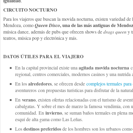
igualdad
.
CIRCUITO NOCTURNO
Para los viajeros que buscan la movida nocturna, existen variedad de 
, una de las más antiguas de Mendo
Mendoza, como
Queen Disco
música dance, además de pubs que ofrecen shows de
drags queen
y t
teatros, música pop y electrónica y más.
DATOS ÚTILES PARA EL VIAJERO
agitada movida nocturna
En la capital provincial existe una
c
regional, centros comerciales, modernos casinos y una nutrida 
alrededores
En los
, se ofrecen desde
complejos termales para 
aventureros con propuestas turísticas para disfrutar de la natura
verano
En
, existen ofertas relacionadas con el turismo de aven
cabalgatas. Y sobre el mes de marzo la famosa vendimia, con un
invierno
comunidad. En
, se suman baños termales en plena mo
esquí de alta gama como Las Leñas.
destinos preferidos
Los
de los hombres son los urbanos como