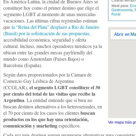
En América Latina, la ciudad de Buenos Aires se
Cuánto tiempo 
Ideal para:
Eco
constituye hoy como el primer destino que elige el
Gastronomía
,
segmento LGBT al momento de unas merecidas
Rural
vacaciones. Las últimas cifras registradas estiman
que
la “Reina del Plata” desplazó a Río de Janeiro
(Brasil) por la sofisticación de sus propuestas
,
accesibilidad económica, seguridad y oferta
cultural. Incluso, muchos operadores turísticos ya la
ubican entre las grandes mecas gayfriendly del
mundo como Ámsterdam (Países Bajos) o
Barcelona (España).
Según datos proporcionados por la Cámara de
Comercio Gay Lésbica de Argentina
el segmento LGBT constituye el 30
(CCGLAR),
por ciento del total de las visitas que recibe la
Argentina
. La entidad entiende que si bien no
buscan destinos alternativos a los heterosexuales, en
buscan
el 70 por ciento de los casos los clientes
productos en los que hay una orientación,
Ver mapa más g
comunicación y marketing
específicos.
Cada vez más destinos suman propuestas alternativas para conquistar a