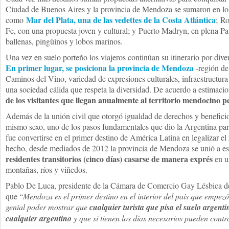
Ciudad de Buenos Aires y la provincia de Mendoza se sumaron en los
Mar del Plata, una de las vedettes de la Costa Atlántica
como
; Ro
Fe, con una propuesta joven y cultural; y Puerto Madryn, en plena Pata
ballenas, pingüinos y lobos marinos.
Una vez en suelo porteño los viajeros continúan su itinerario por divers
En primer lugar, se posiciona la provincia de Mendoza
-región de
Caminos del Vino, variedad de expresiones culturales, infraestructura 
una sociedad cálida que respeta la diversidad. De acuerdo a estimacio
de los visitantes que llegan anualmente al territorio mendocino
Además de la unión civil que otorgó igualdad de derechos y beneficios
mismo sexo, uno de los pasos fundamentales que dio la Argentina pa
fue convertirse en el primer destino de América Latina en legalizar el
hecho, desde mediados de 2012 la provincia de Mendoza se unió a est
residentes transitorios (cinco días) casarse de manera exprés
en u
montañas, ríos y viñedos.
Pablo De Luca, presidente de la Cámara de Comercio Gay Lésbica de 
que “
Mendoza es el primer destino en el interior del país que empez
genial poder mostrar que
cualquier turista que pisa el suelo argent
cualquier argentino
y que si tienen los días necesarios pueden con