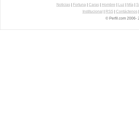
Noticias
|
Fortuna
|
Caras
|
Hombre
|
Luz
|
Mía
|
S
Institucional
|
RSS
|
Contáctenos
© Perfil.com 2006- 