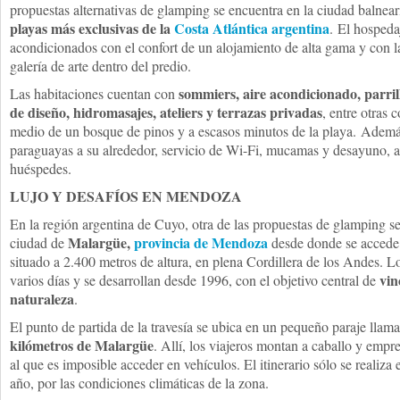
propuestas alternativas de glamping se encuentra en la ciudad balnea
playas más exclusivas de la
Costa Atlántica argentina
. El hospedaj
acondicionados con el confort de un alojamiento de alta gama y con l
galería de arte dentro del predio.
sommiers, aire acondicionado, parril
Las habitaciones cuentan con
de diseño, hidromasajes, ateliers y terrazas privadas
, entre otras
medio de un bosque de pinos y a escasos minutos de la playa. Adem
paraguayas a su alrededor, servicio de Wi-Fi, mucamas y desayuno, a
huéspedes.
LUJO Y DESAFÍOS EN MENDOZA
En la región argentina de Cuyo, otra de las propuestas de glamping se
Malargüe,
provincia de Mendoza
ciudad de
desde donde se accede
situado a 2.400 metros de altura, en plena Cordillera de los Andes. 
vin
varios días y se desarrollan desde 1996, con el objetivo central de
naturaleza
.
El punto de partida de la travesía se ubica en un pequeño paraje lla
kilómetros de Malargüe
. Allí, los viajeros montan a caballo y empr
al que es imposible acceder en vehículos. El itinerario sólo se realiz
año, por las condiciones climáticas de la zona.