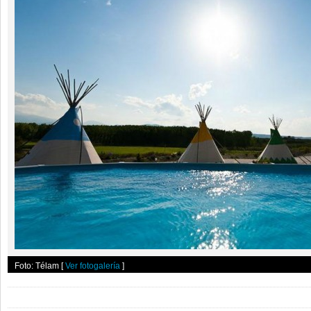
Foto: Télam
[
Ver fotogalería
]