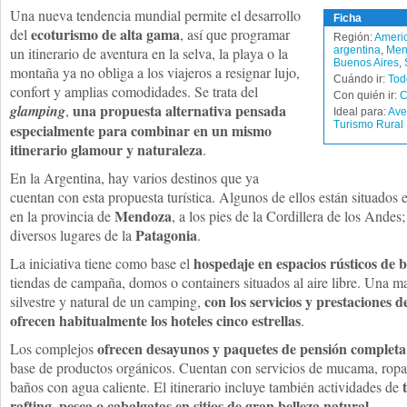
Una nueva tendencia mundial permite el desarrollo
Ficha
ecoturismo de alta gama
del
, así que programar
Región:
Americ
un itinerario de aventura en la selva, la playa o la
argentina
,
Men
Buenos Aires
,
montaña ya no obliga a los viajeros a resignar lujo,
Cuándo ir:
Tod
confort y amplias comodidades. Se trata del
Con quién ir:
C
una propuesta alternativa pensada
glamping
,
Ideal para:
Ave
Turismo Rural
especialmente para combinar en un mismo
itinerario glamour y naturaleza
.
En la Argentina, hay varios destinos que ya
cuentan con esta propuesta turística. Algunos de ellos están situados
Mendoza
en la provincia de
, a los pies de la Cordillera de los Andes
Patagonia
diversos lugares de la
.
hospedaje en espacios rústicos de 
La iniciativa tiene como base el
tiendas de campaña, domos o containers situados al aire libre. Una ma
con los servicios y prestaciones 
silvestre y natural de un camping,
ofrecen habitualmente los hoteles cinco estrellas
.
ofrecen desayunos y paquetes de pensión completa
Los complejos
base de productos orgánicos. Cuentan con servicios de mucama, ropa b
baños con agua caliente. El itinerario incluye también actividades de
rafting, pesca o cabalgatas en sitios de gran belleza natural
.