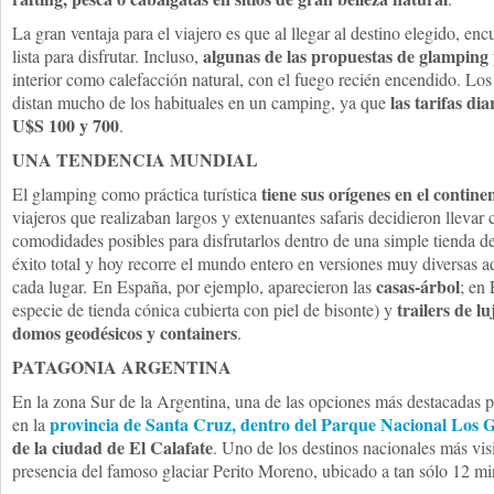
La gran ventaja para el viajero es que al llegar al destino elegido, en
algunas de las propuestas de glamping
lista para disfrutar. Incluso,
interior como calefacción natural, con el fuego recién encendido. Los 
las tarifas di
distan mucho de los habituales en un camping, ya que
U$S 100 y 700
.
UNA TENDENCIA MUNDIAL
tiene sus orígenes en el contine
El glamping como práctica turística
viajeros que realizaban largos y extenuantes safaris decidieron llevar 
comodidades posibles para disfrutarlos dentro de una simple tienda 
éxito total y hoy recorre el mundo entero en versiones muy diversas ad
casas-árbol
cada lugar. En España, por ejemplo, aparecieron las
; en
trailers de lu
especie de tienda cónica cubierta con piel de bisonte) y
domos geodésicos y containers
.
PATAGONIA ARGENTINA
En la zona Sur de la Argentina, una de las opciones más destacadas 
provincia de Santa Cruz, dentro del Parque Nacional Los G
en la
de la ciudad de El Calafate
. Uno de los destinos nacionales más visi
presencia del famoso glaciar Perito Moreno, ubicado a tan sólo 12 m