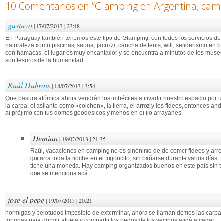
10 Comentarios en “
Glamping en Argentina, cam
gustavo
| 17/07/2013 | 23:18
En Paraguay también tenemos este tipo de Glamping, con todos los servicios de
naturaleza como piscinas, sauna, jacuzzi, cancha de tenis, wifi, senderismo en
con hamacas, el lugar es muy encantador y se encuentra a minutos de los museo
son tesoros de la humanidad.
Raúl Dubrois
| 18/07/2013 | 3:54
Que basura atómica ahora vendrán los imbéciles a invadir nuestro espacio por una
la carpa, el asilante como «colchon», la tierra, el arroz y los fideos, entonces an
al prójimo con tus domos geodesicos y menos en el rio arrayanes.
Demian
| 19/07/2013 | 21:35
Raúl, vacaciones en camping no es sinónimo de de comer fideos y arro
guitarra toda la noche en el fogoncito, sin bañarse durante varios días
tiene una moneda. Hay camping organizados buenos en este país sin te
que se menciona acá.
jose el pepe
| 19/07/2013 | 20:21
hormigas y pelotudos imposible de exterminar, ahora se llaman domos las carp
fortunas para dormir afuera y compartir los pedos de los vecinos andá a cagar