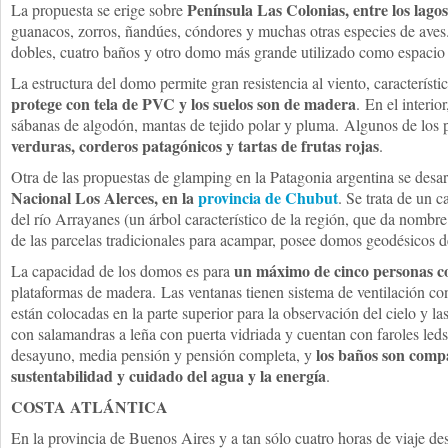
Península Las Colonias, entre los lago
La propuesta se erige sobre
guanacos, zorros, ñandúes, cóndores y muchas otras especies de aves
dobles, cuatro baños y otro domo más grande utilizado como espacio
La estructura del domo permite gran resistencia al viento, característi
protege con tela de PVC y los suelos son de madera
. En el interio
sábanas de algodón, mantas de tejido polar y pluma. Algunos de los 
verduras, corderos patagónicos y tartas de frutas rojas
.
Otra de las propuestas de glamping en la Patagonia argentina se desar
Nacional Los Alerces, en la
provincia de Chubut
. Se trata de un c
del río Arrayanes (un árbol característico de la región, que da nombr
de las parcelas tradicionales para acampar, posee domos geodésicos d
un máximo de cinco personas co
La capacidad de los domos es para
plataformas de madera. Las ventanas tienen sistema de ventilación co
están colocadas en la parte superior para la observación del cielo y la
con salamandras a leña con puerta vidriada y cuentan con faroles leds
los baños son compa
desayuno, media pensión y pensión completa, y
sustentabilidad y cuidado del agua y la energía
.
COSTA ATLÁNTICA
En la provincia de Buenos Aires y a tan sólo cuatro horas de viaje des