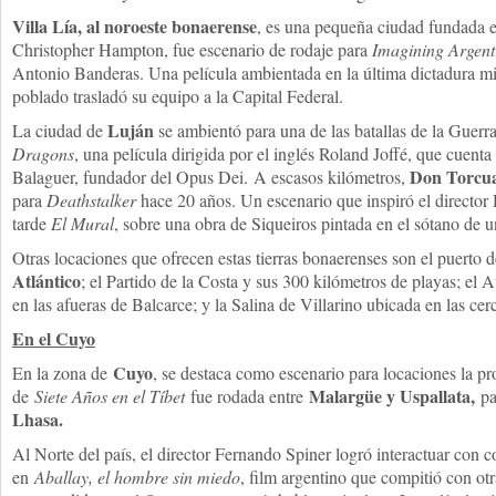
Villa Lía, al noroeste bonaerense
, es una pequeña ciudad fundada e
Christopher Hampton, fue escenario de rodaje para
Imagining Argent
Antonio Banderas. Una película ambientada en la última dictadura mili
poblado trasladó su equipo a la Capital Federal.
Luján
La ciudad de
se ambientó para una de las batallas de la Guerr
Dragons
, una película dirigida por el inglés Roland Joffé, que cuenta 
Don Torcu
Balaguer, fundador del Opus Dei. A escasos kilómetros,
para
Deathstalker
hace 20 años. Un escenario que inspiró el director
tarde
El Mural
, sobre una obra de Siqueiros pintada en el sótano de u
Otras locaciones que ofrecen estas tierras bonaerenses son el puerto 
Atlántico
; el Partido de la Costa y sus 300 kilómetros de playas; e
en las afueras de Balcarce; y la Salina de Villarino ubicada en las ce
En el Cuyo
Cuyo
En la zona de
, se destaca como escenario para locaciones la p
Malargüe y Uspallata,
de
Siete Años en el Tíbet
fue rodada entre
pa
Lhasa.
Al Norte del país, el director Fernando Spiner logró interactuar con
en
Aballay, el hombre sin miedo
, film argentino que compitió con ot