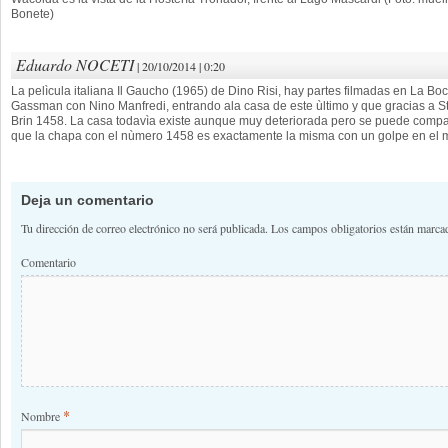
Bonete)
Eduardo NOCETI
| 20/10/2014 | 0:20
La pelìcula italiana Il Gaucho (1965) de Dino Risi, hay partes filmadas en La Boc
Gassman con Nino Manfredi, entrando ala casa de este ùltimo y que gracias a St
Brin 1458. La casa todavìa existe aunque muy deteriorada pero se puede compar
que la chapa con el nùmero 1458 es exactamente la misma con un golpe en el
Deja un comentario
Tu dirección de correo electrónico no será publicada.
Los campos obligatorios están marc
Comentario
*
Nombre