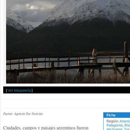
[
Ver fotogalería
]
Fuente: Agencia Tur Noticias
Ficha
Región:
Americ
Patagonia
,
Río
Ciudades, campos y paisajes argentinos fueron
del Fuego
,
Tu