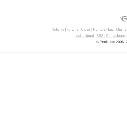
Noticias
|
Fortuna
|
Caras
|
Hombre
|
Luz
|
Mía
|
S
Institucional
|
RSS
|
Contáctenos
© Perfil.com 2006- 