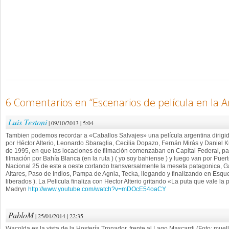
6 Comentarios en “
Escenarios de película en la 
Luis Testoni
| 09/10/2013 | 5:04
Tambien podemos recordar a «Caballos Salvajes» una película argentina dirigi
por Héctor Alterio, Leonardo Sbaraglia, Cecilia Dopazo, Fernán Mirás y Daniel 
de 1995, en que las locaciones de filmación comenzaban en Capital Federal, 
filmación por Bahía Blanca (en la ruta ) ( yo soy bahiense ) y luego van por Pue
Nacional 25 de este a oeste cortando transversalmente la meseta patagonica, 
Altares, Paso de Indios, Pampa de Agnia, Tecka, llegando y finalizando en Esque
liberados ). La Pelicula finaliza con Hector Alterio gritando «La puta que vale la
Madryn
http://www.youtube.com/watch?v=mDOcE54oaCY
PabloM
| 25/01/2014 | 22:35
Wacolda es la vista de la Hostería Tronador, frente al Lago Mascardi (Foto: muell