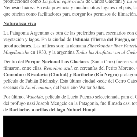
producciones como
La patria equivocada
de Carlos Galettini y
La r
Nemesio Juárez. En esta provincia y muchos otros lugares del país, 
que ofician como facilitadores para otorgar los permisos de filmación.
Naturaleza viva
La Patagonia Argentina es otra de las preferidas para escenarios con di
Ushuaia (Tierra del Fuego), se
vegetación y lagos. En la ciudad de
producciones
. Las míticas son: la alemana
Silberkondor über Feuer
Magellaniche
en 1933, y la argentina
Todas las Azafatas
van al Cielo
Parque Nacional Los Glaciares
Dentro del
(Santa Cruz) fueron vari
filmaron, entre ellas,
Remolino azul
, en cercanías del Perito Moreno.
Comodoro Rivadavia (Chubut) y Bariloche (Río Negro)
protagon
película de Fabián Bielinsky. Esta última ciudad -sede del Cerro Cat
escenas de
En el camino
, del brasileño Walter Salles.
Por último,
Wakolda
, película de Lucía Puenzo seleccionada para el 
del prófugo nazi Joseph Mengele en la Patagonia, fue filmada casi tot
Bariloche, a orillas del lago Nahuel Huapi
de
.