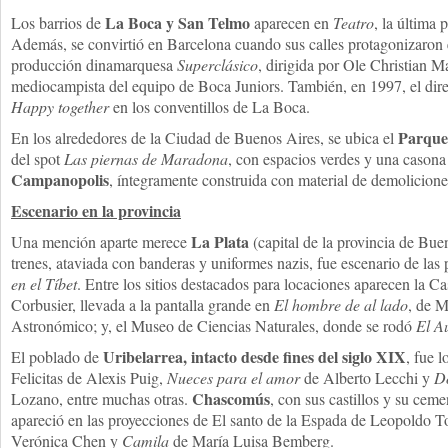
La Boca y San Telmo
Los barrios de
aparecen en
Teatro
, la última
Además, se convirtió en Barcelona cuando sus calles protagonizaron e
producción dinamarquesa
Superclásico
, dirigida por Ole Christian M
mediocampista del equipo de Boca Juniors. También, en 1997, el di
Happy together
en los conventillos de La Boca.
Parque
En los alrededores de la Ciudad de Buenos Aires, se ubica el
del spot
Las piernas de Maradona
, con espacios verdes y una casona
Campanopolis
, íntegramente construida con material de demolicione
Escenario en la provincia
La Plata
Una mención aparte merece
(capital de la provincia de Bue
trenes, ataviada con banderas y uniformes nazis, fue escenario de la
en el Tíbet
. Entre los sitios destacados para locaciones aparecen la C
Corbusier, llevada a la pantalla grande en
El hombre de al lado
, de M
Astronómico; y, el Museo de Ciencias Naturales, donde se rodó
El A
Uribelarrea, intacto desde fines del siglo XIX
El poblado de
, fue 
Felicitas de Alexis Puig,
Nueces para el amor
de Alberto Lecchi y
Do
Chascomús
Lozano, entre muchas otras.
, con sus castillos y su cemen
apareció en las proyecciones de El santo de la Espada de Leopoldo T
Verónica Chen y
Camila
de María Luisa Bemberg.