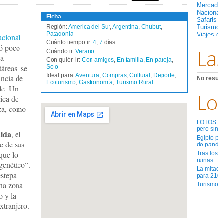
Mercad
Nacion
Ficha
Safaris
Región:
America del Sur
,
Argentina
,
Chubut
,
Turismo
Patagonia
Viajes 
cional
Cuánto tiempo ir:
4
,
7
días
ó poco
La
Cuándo ir:
Verano
ea
Con quién ir:
Con amigos
,
En familia
,
En pareja
,
áreas, se
Solo
Ideal para:
Aventura
,
Compras
,
Cultural
,
Deporte
,
incia de
No resu
Ecoturismo
,
Gastronomía
,
Turismo Rural
le. Un
Lo
tica de
eza, como
.
FOTOS | 
pero sin
ida
, el
Egipto 
e de sus
de pan
que lo
Tras los
ruinas
genético”.
La mita
estepa
para 21
Una zona
Turismo
o y la
xtranjero.