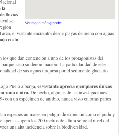
 Nacional
 la
de lluvias
tival se
Ver mapa más grande
 región
área, el visitante encuentra desde playas de arena con aguas
ajo costo
.
 los que dan contención a uno de los protagonistas del
el parque sacó su denominación. La particularidad de este
tonalidad de sus aguas turquesa por el sedimento glaciario
el visitante aprecia ejemplares únicos
 Lago Puelo alberga,
na zona a otra.
De hecho, algunas de las investigaciones
99- con un espécimen de anfibio, nunca visto en otras partes
itan especies animales en peligro de extinción como el pudú y
ue apenas supera los 200 metros de altura sobre el nivel del
ovoca una alta incidencia sobre la biodiversidad.