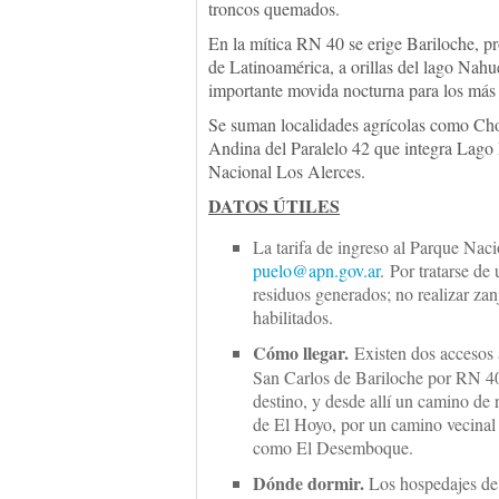
troncos quemados.
En la mítica RN 40 se erige Bariloche, pr
de Latinoamérica, a orillas del lago Nah
importante movida nocturna para los más 
Se suman localidades agrícolas como Cho
Andina del Paralelo 42 que integra Lago 
Nacional Los Alerces.
DATOS ÚTILES
La tarifa de ingreso al Parque Nac
puelo@apn.gov.ar
. Por tratarse de
residuos generados; no realizar zanj
habilitados.
Cómo llegar.
Existen dos accesos 
San Carlos de Bariloche por RN 40 
destino, y desde allí un camino de r
de El Hoyo, por un camino vecinal 
como El Desemboque.
Dónde dormir.
Los hospedajes de 