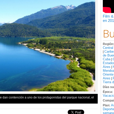
Film &
en 201
Bu
Región
Central
Caribe
|
de Bue
Cuba
|
Estado
Aires
|
Mendo
Oriente
Aires
|
Tierra 
Días su
Época:
Vacacio
e dan contención a uno de los protagonistas del parque nacional, el
Compañ
A
Plan:
Deport
semana