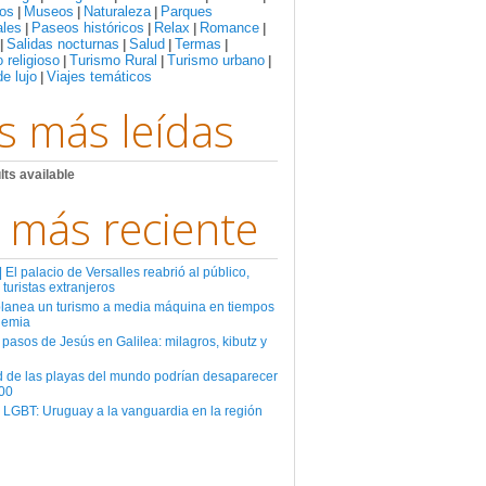
os
Museos
Naturaleza
Parques
|
|
|
ales
Paseos históricos
Relax
Romance
|
|
|
|
Salidas nocturnas
Salud
Termas
|
|
|
|
 religioso
Turismo Rural
Turismo urbano
|
|
|
de lujo
Viajes temáticos
|
s más leídas
lts available
 más reciente
El palacio de Versalles reabrió al público,
 turistas extranjeros
planea un turismo a media máquina en tiempos
demia
 pasos de Jesús en Galilea: milagros, kibutz y
d de las playas del mundo podrían desaparecer
00
 LGBT: Uruguay a la vanguardia en la región