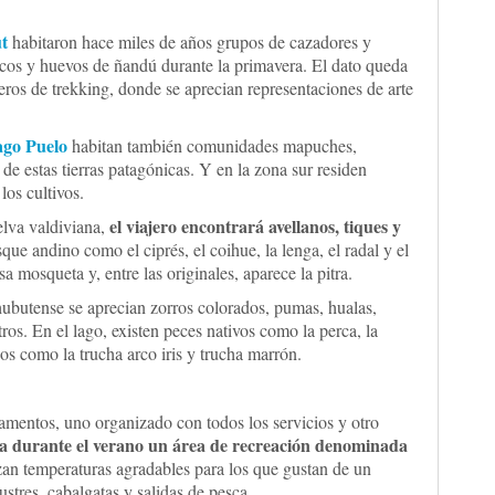
t
habitaron hace miles de años grupos de cazadores y
cos y huevos de ñandú durante la primavera. El dato queda
deros de trekking, donde se aprecian representaciones de arte
ago Puelo
habitan también comunidades mapuches,
de estas tierras patagónicas. Y en la zona sur residen
los cultivos.
el viajero encontrará avellanos, tiques y
elva valdiviana,
que andino como el ciprés, el coihue, la lenga, el radal y el
 mosqueta y, entre las originales, aparece la pitra.
hubutense se aprecian zorros colorados, pumas, hualas,
tros. En el lago, existen peces nativos como la perca, la
cos como la trucha arco iris y trucha marrón.
amentos, uno organizado con todos los servicios y otro
a durante el verano un área de recreación denominada
zan temperaturas agradables para los que gustan de un
tres, cabalgatas y salidas de pesca.