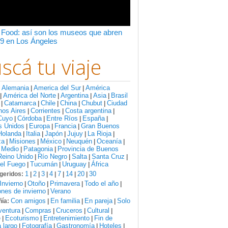
 Food: así son los museos que abren
9 en Los Ángeles
scá tu viaje
Alemania
America del Sur
América
:
|
|
América del Norte
Argentina
Asia
Brasil
|
|
|
|
Catamarca
Chile
China
Chubut
Ciudad
|
|
|
|
|
nos Aires
Corrientes
Costa argentina
|
|
|
Cuyo
Córdoba
Entre Ríos
España
|
|
|
|
s Unidos
Europa
Francia
Gran Buenos
|
|
|
Holanda
Italia
Japón
Jujuy
La Rioja
|
|
|
|
|
za
Misiones
México
Neuquén
Oceanía
|
|
|
|
|
 Medio
Patagonia
Provincia de Buenos
|
|
Reino Unido
Río Negro
Salta
Santa Cruz
|
|
|
|
del Fuego
Tucumán
Uruguay
África
|
|
|
1
2
3
4
7
14
20
30
geridos:
|
|
|
|
|
|
|
Invierno
Otoño
Primavera
Todo el año
|
|
|
|
nes de invierno
Verano
|
Con amigos
En familia
En pareja
Solo
ía:
|
|
|
ventura
Compras
Cruceros
Cultural
|
|
|
|
e
Ecoturismo
Entretenimiento
Fin de
|
|
|
 largo
Fotografía
Gastronomía
Hoteles
|
|
|
|