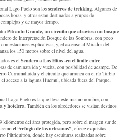
senderos de trekking
ional Lago Puelo son los
. Algunos de
pocas horas, y otros están destinados a grupos de
s complejas y de mayor tiempo.
Pitranto Grande, un circuito que atraviesa un bosque
ntra
Sendero de Interpretación Bosque de las Sombras, con poco
on estaciones explicativas; y, el ascenso al Mirador del
nza los 150 metros sobre el nivel del agua.
Sendero a Los Hitos -en el límite entre
tados es el
ras de caminata ida y vuelta, con posibilidad de acampe. De
 cerro Currumahuida y el circuito que arranca en el río Turbio
 el acceso a la laguna Huemul, ubicada fuera del Parque.
onal Lago Puelo es la que lleva este mismo nombre, con
a y hotelera
. También en los alrededores se visitan destinos
19 kilómetros del área protegida, pero sobre el margen sur de
el “refugio de los artesanos”,
a como
ofrece exquisitas
rro Piltriquitrón, donde hay esculturas realizadas sobre