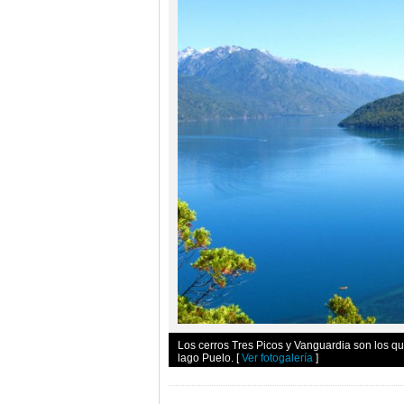
Los cerros Tres Picos y Vanguardia son los qu
lago Puelo.
[
Ver fotogalería
]