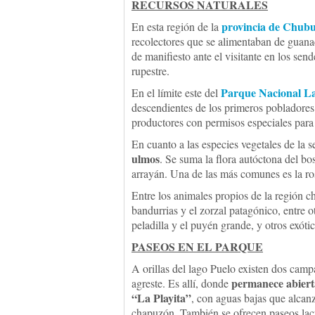
RECURSOS NATURALES
provincia de Chubu
En esta región de la
recolectores que se alimentaban de guana
de manifiesto ante el visitante en los sen
rupestre.
Parque Nacional L
En el límite este del
descendientes de los primeros pobladores 
productores con permisos especiales para 
En cuanto a las especies vegetales de la s
ulmos
. Se suma la flora autóctona del bos
arrayán. Una de las más comunes es la rosa
Entre los animales propios de la región c
bandurrias y el zorzal patagónico, entre o
peladilla y el puyén grande, y otros exóti
PASEOS EN EL PARQUE
A orillas del lago Puelo existen dos camp
permanece abiert
agreste. Es allí, donde
“La Playita”
, con aguas bajas que alcan
chapuzón. También se ofrecen paseos lacus