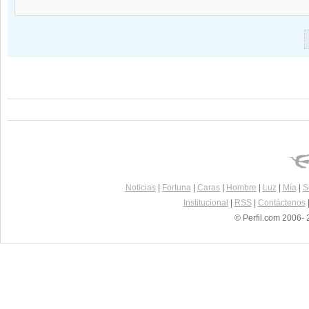
Noticias
|
Fortuna
|
Caras
|
Hombre
|
Luz
|
Mía
|
S
Institucional
|
RSS
|
Contáctenos
© Perfil.com 2006- 