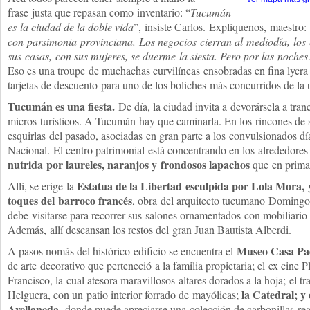
frase justa que repasan como inventario: “
Tucumán
es la ciudad de la doble vida
”, insiste Carlos. Explíquenos, maestro:
con parsimonia provinciana. Los negocios cierran al mediodía, lo
sus casas, con sus mujeres, se duerme la siesta. Pero por las noche
Eso es una troupe de muchachas curvilíneas ensobradas en fina lycra 
tarjetas de descuento para uno de los boliches más concurridos de la 
Tucumán es una fiesta.
De día, la ciudad invita a devorársela a tran
micros turísticos. A Tucumán hay que caminarla. En los rincones de 
esquirlas del pasado, asociadas en gran parte a los convulsionados d
Nacional. El centro patrimonial está concentrando en los alrededores
nutrida por laureles, naranjos y frondosos lapachos
que en prima
Estatua de la Libertad esculpida por Lola Mora, 
Allí, se erige la
toques del barroco francés
, obra del arquitecto tucumano Domingo
debe visitarse para recorrer sus salones ornamentados con mobiliario 
Además, allí descansan los restos del gran Juan Bautista Alberdi.
Museo Casa Pad
A pasos nomás del histórico edificio se encuentra el
de arte decorativo que perteneció a la familia propietaria; el ex cine P
Francisco, la cual atesora maravillosos altares dorados a la hoja; el t
la Catedral; y
Helguera, con un patio interior forrado de mayólicas;
Avellaneda
, donde puede apreciarse una colección de carbonillas re