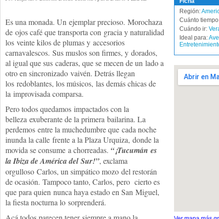
Ficha
Región:
Americ
Es una monada. Un ejemplar precioso. Morochaza
Cuánto tiempo 
Cuándo ir:
Ver
de ojos café que transporta con gracia y naturalidad
Ideal para:
Ave
los veinte kilos de plumas y accesorios
Entretenimient
carnavalescos. Sus muslos son firmes, y dorados,
al igual que sus caderas, que se mecen de un lado a
otro en sincronizado vaivén. Detrás llegan
los redoblantes, los músicos, las demás chicas de
la improvisada comparsa.
Pero todos quedamos impactados con la
belleza exuberante de la primera bailarina. La
perdemos entre la muchedumbre que cada noche
inunda la calle frente a la Plaza Urquiza, donde la
movida se consume a chorreadas.
“¡Tucumán es
la Ibiza de América del Sur!”
, exclama
orgulloso Carlos, un simpático mozo del restorán
de ocasión. Tampoco tanto, Carlos, pero cierto es
que para quien nunca haya estado en San Miguel,
la fiesta nocturna lo sorprenderá.
Acá todos parecen tener siempre a mano la
Ver mapa más g