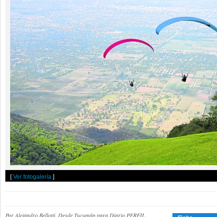
[
Ver fotogalería
]
Por Alejandro Bellotti. Desde Tucumán para Diario PERFIL