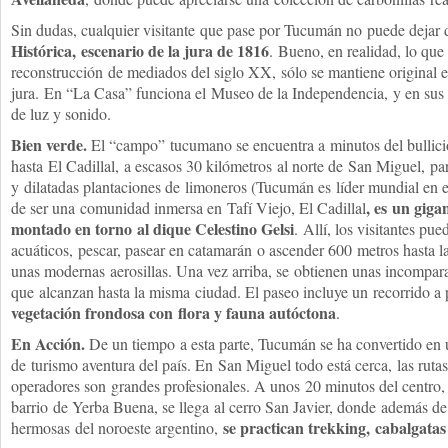
Sin dudas, cualquier visitante que pase por Tucumán no puede dejar
Histórica, escenario de la jura de 1816
. Bueno, en realidad, lo que
reconstrucción de mediados del siglo XX, sólo se mantiene original el
jura. En “La Casa” funciona el Museo de la Independencia, y en sus p
de luz y sonido.
Bien verde.
El “campo” tucumano se encuentra a minutos del bullicio 
hasta El Cadillal, a escasos 30 kilómetros al norte de San Miguel, pa
y dilatadas plantaciones de limoneros (Tucumán es líder mundial en
, es un giga
de ser una comunidad inmersa en Tafí Viejo, El Cadillal
montado en torno al dique Celestino Gelsi
. Allí, los visitantes pu
acuáticos, pescar, pasear en catamarán o ascender 600 metros hasta 
unas modernas aerosillas. Una vez arriba, se obtienen unas incompar
que alcanzan hasta la misma ciudad. El paseo incluye un recorrido a
vegetación frondosa con flora y fauna autóctona
.
En Acción.
De un tiempo a esta parte, Tucumán se ha convertido en u
de turismo aventura del país. En San Miguel todo está cerca, las rutas
operadores son grandes profesionales. A unos 20 minutos del centro, 
barrio de Yerba Buena, se llega al cerro San Javier, donde además de
se practican trekking, cabalgata
hermosas del noroeste argentino,