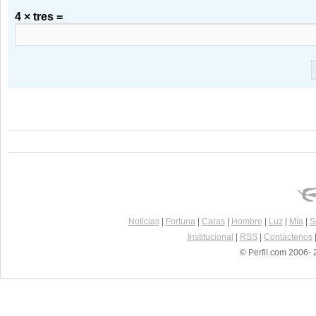
4 × tres =
Noticias
|
Fortuna
|
Caras
|
Hombre
|
Luz
|
Mía
|
S
Institucional
|
RSS
|
Contáctenos
© Perfil.com 2006- 