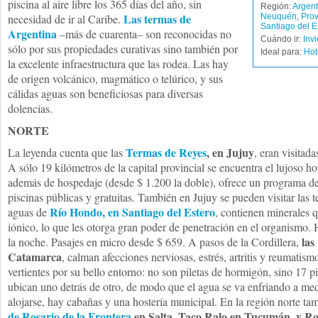
piscina al aire libre los 365 días del año, sin
Región:
Argent
Las termas de
necesidad de ir al Caribe.
Neuquén
,
Prov
Santiago del E
Argentina
–más de cuarenta– son reconocidas no
Cuándo ir:
Inv
sólo por sus propiedades curativas sino también por
Ideal para:
Hot
la excelente infraestructura que las rodea. Las hay
de origen volcánico, magmático o telúrico, y sus
cálidas aguas son beneficiosas para diversas
dolencias.
NORTE
Termas de Reyes
, en Jujuy
La leyenda cuenta que las
, eran visitada
A sólo 19 kilómetros de la capital provincial se encuentra el lujoso h
además de hospedaje (desde $ 1.200 la doble), ofrece un programa de
piscinas públicas y gratuitas. También en Jujuy se pueden visitar las
Río Hondo, en Santiago del Estero
aguas de
, contienen minerales 
iónico, lo que les otorga gran poder de penetración en el organismo. H
las
la noche. Pasajes en micro desde $ 659. A pasos de la Cordillera,
Catamarca
, calman afecciones nerviosas, estrés, artritis y reumatism
vertientes por su bello entorno: no son piletas de hormigón, sino 17 p
ubican uno detrás de otro, de modo que el agua se va enfriando a me
alojarse, hay cabañas y una hostería municipal. En la región norte t
de Rosario de la Frontera
en Salta, Taco Ralo en Tucumán, y R