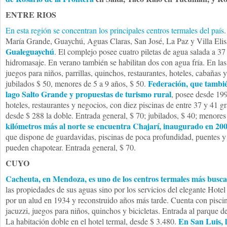
ENTRE RIOS
En esta región se concentran los principales centros termales del país
María Grande, Guaychú, Aguas Claras, San José, La Paz y Villa Elisa
Gualeguaychú
. El complejo posee cuatro piletas de agua salada a 3
hidromasaje. En verano también se habilitan dos con agua fría. En las
juegos para niños, parrillas, quinchos, restaurantes, hoteles, cabañas
Federación, que también
jubilados $ 50, menores de 5 a 9 años, $ 50.
lago Salto Grande y propuestas de turismo rural
, posee desde 199
hoteles, restaurantes y negocios, con diez piscinas de entre 37 y 41 gr
desde $ 288 la doble. Entrada general, $ 70; jubilados, $ 40; menores
kilómetros más al norte se encuentra Chajarí, inaugurado en 20
que dispone de guardavidas, piscinas de poca profundidad, puentes y
pueden chapotear. Entrada general, $ 70.
CUYO
Cacheuta, en Mendoza, es uno de los centros termales más busc
las propiedades de sus aguas sino por los servicios del elegante Hote
por un alud en 1934 y reconstruido años más tarde. Cuenta con piscin
jacuzzi, juegos para niños, quinchos y bicicletas. Entrada al parque d
En San Luis, l
La habitación doble en el hotel termal, desde $ 3.480.