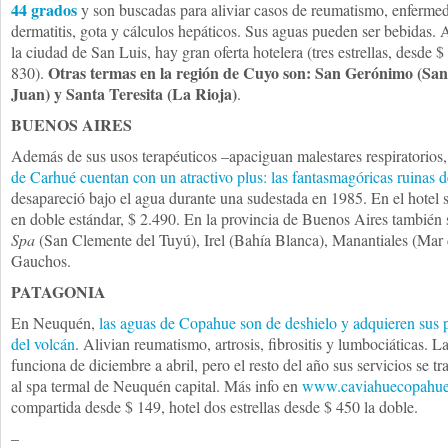
44 grados
y son buscadas para aliviar casos de reumatismo, enfermeda
dermatitis, gota y cálculos hepáticos. Sus aguas pueden ser bebidas. 
la ciudad de San Luis, hay gran oferta hotelera (tres estrellas, desde $
Otras termas en la región de Cuyo son: San Gerónimo (San
830).
Juan) y Santa Teresita (La Rioja)
.
BUENOS AIRES
Además de sus usos terapéuticos –apaciguan malestares respiratorios,
de Carhué cuentan con un atractivo plus: las fantasmagóricas ruinas de
desapareció bajo el agua durante una sudestada en 1985. En el hotel 
en doble estándar, $ 2.490. En la provincia de Buenos Aires también 
Spa
(San Clemente del Tuyú), Irel (Bahía Blanca), Manantiales (Mar 
Gauchos.
PATAGONIA
En Neuquén,
las aguas de Copahue son de deshielo y adquieren sus 
del volcán
. Alivian reumatismo, artrosis, fibrositis y lumbociáticas.
funciona de diciembre a abril, pero el resto del año sus servicios se 
al spa termal de Neuquén capital. Más info en
www.caviahuecopahue.
compartida desde $ 149, hotel dos estrellas desde $ 450 la doble.
–