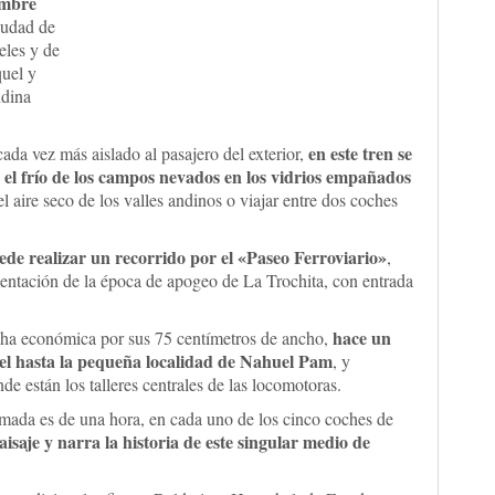
ombre
iudad de
eles y de
quel y
ndina
en este tren se
da vez más aislado al pasajero del exterior,
bir el frío de los campos nevados en los vidrios empañados
el aire seco de los valles andinos o viajar entre dos coches
uede realizar un recorrido por el «Paseo Ferroviario»
,
entación de la época de apogeo de La Trochita, con entrada
hace un
ocha económica por sus 75 centímetros de ancho,
el hasta la pequeña localidad de Nahuel Pam
, y
e están los talleres centrales de las locomotoras.
imada es de una hora, en cada uno de los cinco coches de
paisaje y narra la historia de este singular medio de