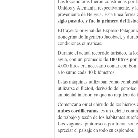
Las locomotoras fueron construidas por l
Unidos y Alemania, respectivamente, y lo
proveniente de Bélgica. Esta línea férrea
siglo pasado, y fue la primera del Esta
El trayecto original del Expreso Patagónic
rionegrina de Ingeniero Jacobaci, y durab
condiciones climáticas.
Durante el actual recorrido turístico, la
100 litros por
agua, con un promedio de
4.000 litros era necesario contar con bomb
a lo sumo cada 40 kilómetros.
Estas máquinas utilizaban como combusti
utilizarse el fueloil, derivado del petról
ambiental inferior, ya que no requiere de t
Comenzar a oír el chirrido de los hierros 
nubes cordilleranas
, es un deleite cont
de trabajo y tesón de los habitantes sureñ
Los vagones, pintorescos por fuera, son c
apreciar el paisaje en todo su esplendor.