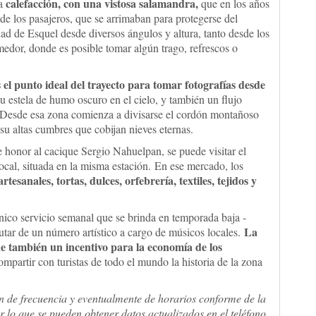
calefacción, con una vistosa salamandra,
la
que en los años
e los pasajeros, que se arrimaban para protegerse del
dad de Esquel desde diversos ángulos y altura, tanto desde los
dor, donde es posible tomar algún trago, refrescos o
el punto ideal del trayecto para tomar fotografías desde
u estela de humo oscuro en el cielo, y también un flujo
. Desde esa zona comienza a divisarse el cordón montañoso
su altas cumbres que cobijan nieves eternas.
honor al cacique Sergio Nahuelpan, se puede visitar el
local, situada en la misma estación. En ese mercado, los
rtesanales, tortas, dulces, orfebrería, textiles, tejidos y
nico servicio semanal que se brinda en temporada baja -
La
utar de un número artístico a cargo de músicos locales.
ue también un incentivo para la economía de los
ompartir con turistas de todo el mundo la historia de la zona
n de frecuencia y eventualmente de horarios conforme de la
 lo que se pueden obtener datos actualizados en el teléfono