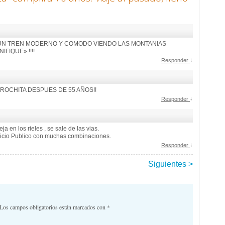
A) EN UN TREN MODERNO Y COMODO VIENDO LAS MONTANIAS
FIQUE» !!!!
↓
Responder
TROCHITA DESPUES DE 55 AÑOS!!
↓
Responder
a en los rieles , se sale de las vias.
ervicio Publico con muchas combinaciones.
↓
Responder
Siguientes >
comentarios
Los campos obligatorios están marcados con
*