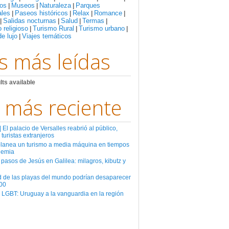
os
Museos
Naturaleza
Parques
|
|
|
ales
Paseos históricos
Relax
Romance
|
|
|
|
Salidas nocturnas
Salud
Termas
|
|
|
|
 religioso
Turismo Rural
Turismo urbano
|
|
|
de lujo
Viajes temáticos
|
s más leídas
lts available
 más reciente
El palacio de Versalles reabrió al público,
 turistas extranjeros
planea un turismo a media máquina en tiempos
demia
 pasos de Jesús en Galilea: milagros, kibutz y
d de las playas del mundo podrían desaparecer
00
 LGBT: Uruguay a la vanguardia en la región