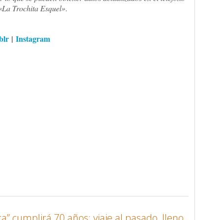
«La Trochita Esquel»
.
blr
|
Instagram
ta” cumplirá 70 años: viaje al pasado, lleno