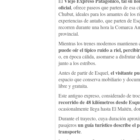
Viejo Expreso Patagónico, tal su n
El
oficial
, ofrece paseos que parten de esa c
Chubut, ideales para los amantes de los ri
experiencias de antaño, que parten de Es
recorren durante una hora la Comarca A
provincial.
Mientras los trenes modernos mantienen ca
puede oír el típico ruido a riel, perci
o, en época cálida, asomarse a disfrutar d
junto a los estribos.
el visitante p
Antes de partir de Esquel,
espacio que conserva mobiliario y docum
libre y gratuita.
Este antiguo expreso, considerado de tr
recorrido de 48 kilómetros desde Esqu
ocasionalmente llega hasta El Maitén, dond
Durante el trayecto, cuya duración aprox
un guía turístico describe el 
pasajeros
transporte
.