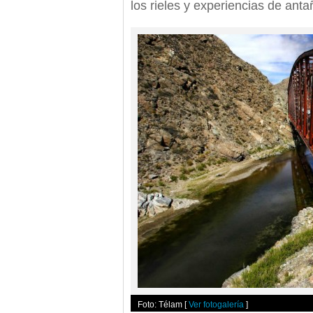
los rieles y experiencias de anta
Foto: Télam
[
Ver fotogalería
]