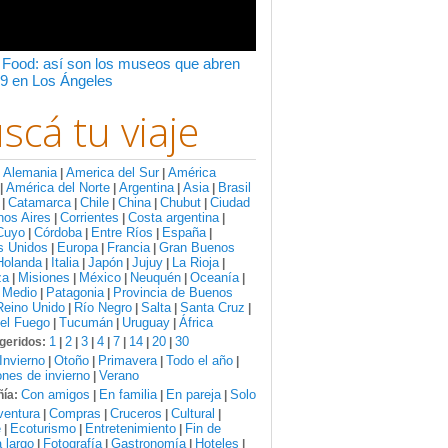
 Food: así son los museos que abren
9 en Los Ángeles
scá tu viaje
Alemania
America del Sur
América
:
|
|
América del Norte
Argentina
Asia
Brasil
|
|
|
|
Catamarca
Chile
China
Chubut
Ciudad
|
|
|
|
|
nos Aires
Corrientes
Costa argentina
|
|
|
Cuyo
Córdoba
Entre Ríos
España
|
|
|
|
s Unidos
Europa
Francia
Gran Buenos
|
|
|
Holanda
Italia
Japón
Jujuy
La Rioja
|
|
|
|
|
za
Misiones
México
Neuquén
Oceanía
|
|
|
|
|
 Medio
Patagonia
Provincia de Buenos
|
|
Reino Unido
Río Negro
Salta
Santa Cruz
|
|
|
|
del Fuego
Tucumán
Uruguay
África
|
|
|
1
2
3
4
7
14
20
30
geridos:
|
|
|
|
|
|
|
Invierno
Otoño
Primavera
Todo el año
|
|
|
|
nes de invierno
Verano
|
Con amigos
En familia
En pareja
Solo
ía:
|
|
|
ventura
Compras
Cruceros
Cultural
|
|
|
|
e
Ecoturismo
Entretenimiento
Fin de
|
|
|
 largo
Fotografía
Gastronomía
Hoteles
|
|
|
|