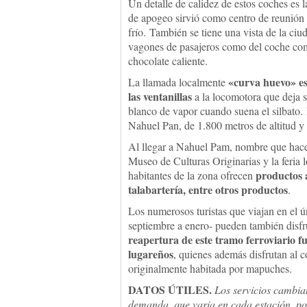
Un detalle de calidez de estos coches es 
de apogeo sirvió como centro de reunión d
frío. También se tiene una vista de la ciu
vagones de pasajeros como del coche come
chocolate caliente.
«curva huevo» es 
La llamada localmente
las ventanillas
a la locomotora que deja s
blanco de vapor cuando suena el silbato
Nahuel Pan, de 1.800 metros de altitud y 
Al llegar a Nahuel Pam, nombre que hace 
Museo de Culturas Originarias y la feria 
productos a
habitantes de la zona ofrecen
talabartería, entre otros productos
.
Los numerosos turistas que viajan en el ú
septiembre a enero- pueden también disfr
reapertura de este tramo ferroviario f
lugareños
, quienes además disfrutan al c
originalmente habitada por mapuches.
DATOS ÚTILES.
Los servicios cambia
demanda, que varia en cada estación, por