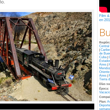
ño.
Film &
en 201
Bu
Región
Central
Caribe
|
de Bue
Cuba
|
Estado
Aires
|
Mendo
Oriente
Aires
|
Tierra 
Días su
Época:
Vacacio
Compañ
A
Plan:
Deport
semana