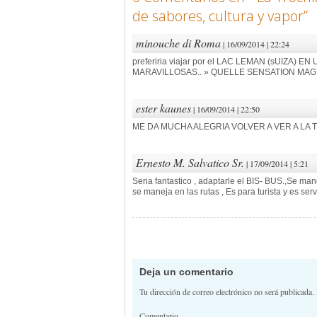
de sabores, cultura y vapor
”
minouche di Roma
| 16/09/2014 | 22:24
preferiria viajar por el LAC LEMAN (sUIZ
MARAVILLOSAS.. » QUELLE SENSATION MAGNI
ester kaunes
| 16/09/2014 | 22:50
ME DA MUCHA ALEGRIA VOLVER A VER A LA 
Ernesto M. Salvatico Sr.
| 17/09/2014 | 5:21
Seria fantastico , adaptarle el BIS- BUS.,Se manej
se maneja en las rutas , Es para turista y es s
Navegación de 
Deja un comentario
Tu dirección de correo electrónico no será publicada.
Comentario