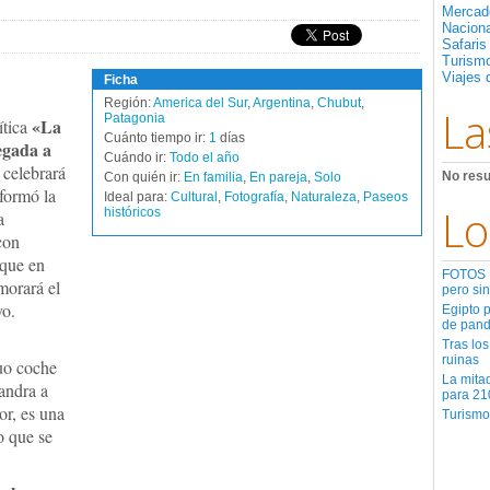
Mercad
Nacion
Safaris
Turismo
Viajes 
Ficha
Región:
America del Sur
,
Argentina
,
Chubut
,
La
Patagonia
«La
ítica
Cuánto tiempo ir:
1
días
legada a
Cuándo ir:
Todo el año
e celebrará
No resu
Con quién ir:
En familia
,
En pareja
,
Solo
nformó la
Ideal para:
Cultural
,
Fotografía
,
Naturaleza
,
Paseos
Lo
históricos
a
con
 que en
FOTOS | 
morará el
pero sin
yo.
Egipto 
de pan
Tras los
ruinas
guo coche
La mita
andra a
para 21
or, es una
Turismo
o que se