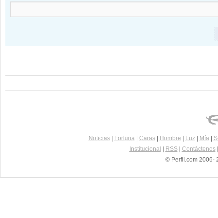
Noticias
|
Fortuna
|
Caras
|
Hombre
|
Luz
|
Mía
|
S
Institucional
|
RSS
|
Contáctenos
© Perfil.com 2006- 