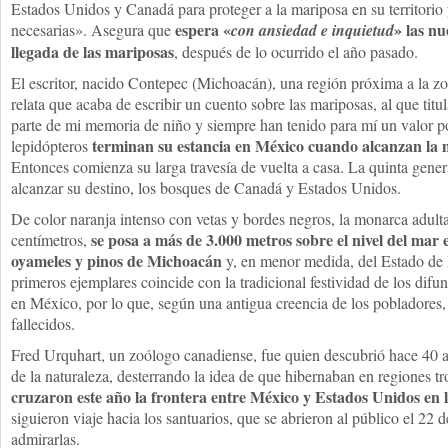
Estados Unidos y Canadá para proteger a la mariposa en su territorio 
espera «
» las nu
necesarias». Asegura que
con ansiedad e inquietud
llegada de las mariposas
, después de lo ocurrido el año pasado.
El escritor, nacido Contepec (Michoacán), una región próxima a la z
relata que acaba de escribir un cuento sobre las mariposas, al que t
parte de mi memoria de niño y siempre han tenido para mí un valor 
terminan su estancia en México cuando alcanzan la 
lepidópteros
Entonces comienza su larga travesía de vuelta a casa. La quinta gene
alcanzar su destino, los bosques de Canadá y Estados Unidos.
De color naranja intenso con vetas y bordes negros, la monarca adul
se posa a más de 3.000 metros sobre el nivel del mar
centímetros,
oyameles y pinos de Michoacán
y, en menor medida, del Estado de 
primeros ejemplares coincide con la tradicional festividad de los difu
en México, por lo que, según una antigua creencia de los pobladores, 
fallecidos.
Fred Urquhart, un zoólogo canadiense, fue quien descubrió hace 40 a
de la naturaleza, desterrando la idea de que hibernaban en regiones t
cruzaron este año la frontera entre México y Estados Unidos en 
siguieron viaje hacia los santuarios, que se abrieron al público el 22
admirarlas.