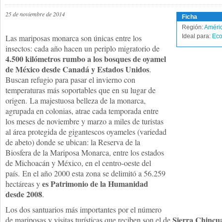
25 de noviembre de 2014
Ficha
Región:
Améric
Las mariposas monarca son únicas entre los
Ideal para:
Eco
insectos: cada año hacen un periplo migratorio de
4.500 kilómetros rumbo a los bosques de oyamel
de México desde Canadá y Estados Unidos
.
Buscan refugio para pasar el invierno con
temperaturas más soportables que en su lugar de
origen. La majestuosa belleza de la monarca,
agrupada en colonias, atrae cada temporada entre
los meses de noviembre y marzo a miles de turistas
al área protegida de gigantescos oyameles (variedad
de abeto) donde se ubican: la Reserva de la
Biosfera de la Mariposa Monarca, entre los estados
de Michoacán y México, en el centro-oeste del
país. En el año 2000 esta zona se delimitó a 56.259
es Patrimonio de la Humanidad
hectáreas y
desde 2008
.
Los dos santuarios más importantes por el número
Sierra Chincua
de mariposas y visitas turísticas que reciben son el de