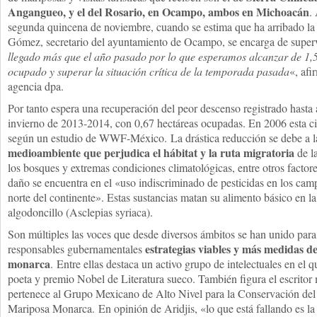
Angangueo, y el del Rosario, en Ocampo, ambos en Michoacán
.
segunda quincena de noviembre, cuando se estima que ha arribado la
Gómez, secretario del ayuntamiento de Ocampo, se encarga de supervi
llegado más que el año pasado por lo que esperamos alcanzar de 1,5 
ocupado y superar la situación crítica de la temporada pasada
«, afi
agencia dpa.
Por tanto espera una recuperación del peor descenso registrado hasta 
invierno de 2013-2014, con 0,67 hectáreas ocupadas. En 2006 esta cif
según un estudio de WWF-México. La drástica reducción se debe a 
medioambiente que perjudica el hábitat y la ruta migratoria
de l
los bosques y extremas condiciones climatológicas, entre otros factor
daño se encuentra en el «uso indiscriminado de pesticidas en los cam
norte del continente». Estas sustancias matan su alimento básico en la
algodoncillo (Asclepias syriaca).
Son múltiples las voces que desde diversos ámbitos se han unido para 
estrategias viables y más medidas d
responsables gubernamentales
monarca
. Entre ellas destaca un activo grupo de intelectuales en el
poeta y premio Nobel de Literatura sueco. También figura el escrito
pertenece al Grupo Mexicano de Alto Nivel para la Conservación de
Mariposa Monarca. En opinión de Aridjis, «lo que está fallando es la 