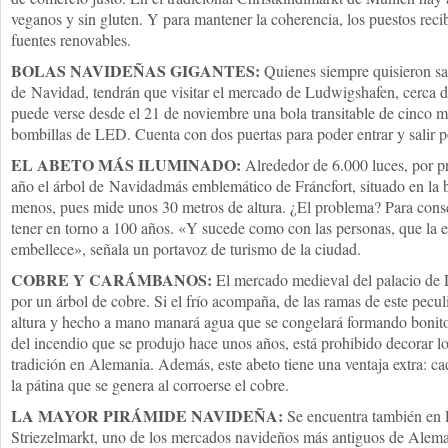
veganos y sin gluten. Y para mantener la coherencia, los puestos reci
fuentes renovables.
BOLAS NAVIDEÑAS GIGANTES:
Quienes siempre quisieron sa
de Navidad, tendrán que visitar el mercado de Ludwigshafen, cerca de 
puede verse desde el 21 de noviembre una bola transitable de cinco m
bombillas de LED. Cuenta con dos puertas para poder entrar y salir po
EL ABETO MÁS ILUMINADO:
Alrededor de 6.000 luces, por p
año el árbol de Navidadmás emblemático de Fráncfort, situado en la 
menos, pues mide unos 30 metros de altura. ¿El problema? Para conseg
tener en torno a 100 años. «Y sucede como con las personas, que la 
embellece», señala un portavoz de turismo de la ciudad.
COBRE Y CARÁMBANOS:
El mercado medieval del palacio de D
por un árbol de cobre. Si el frío acompaña, de las ramas de este pecul
altura y hecho a mano manará agua que se congelará formando bonit
del incendio que se produjo hace unos años, está prohibido decorar l
tradición en Alemania. Además, este abeto tiene una ventaja extra: c
la pátina que se genera al corroerse el cobre.
LA MAYOR PIRÁMIDE NAVIDEÑA:
Se encuentra también en D
Striezelmarkt, uno de los mercados navideños más antiguos de Aleman