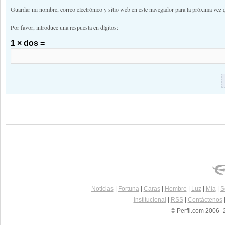
Guardar mi nombre, correo electrónico y sitio web en este navegador para la próxima vez 
Por favor, introduce una respuesta en dígitos:
1 × dos =
Noticias
|
Fortuna
|
Caras
|
Hombre
|
Luz
|
Mía
|
S
Institucional
|
RSS
|
Contáctenos
© Perfil.com 2006- 