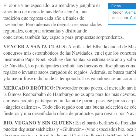
El olor a vino especiado, a almendras y jengibre es
Ficha
sinónimo de mercado navideño alemán, una
Región:
Alema
tradición que regresa cada año a finales de
Ideal para:
Cul
noviembre. Pero además de degustar especialidades
regionales, comprar artesanías y disfrutar de
conciertos, también hay espacio para propuestas sorprendentes.
VENCER A SANTA CLAUS:
A orillas del Elba, la ciudad de M
concursos más estrambóticos de las Navidades, en el que los concursa
mismísimo Papá Noel. «Schlag den Santa» se estrena este año y sobre
de Navidad, los participantes medirán sus fuerzas en disciplinas com
regalos o levantar sacos cargados de regalos. Además, se busca tambié
y la mejor frase o dicho de la temporada. Los ganadores serán coron
MERCADO ERÓTICO:
Provocador como pocos, el mercado navid
la famosa Reeperbahn de Hamburgo no es apto para los más devotos. 
curiosos podrán participar en un karaoke porno, pasearse por su carpa 
«ángeles calientes». Todo ello regado con una buena selección de cóc
fiesteros y una desenfadada oferta de productos para regalar por Nav
BIO, VEGANO Y SIN GLUTEN:
En el barrio berlinés de Prenzl
pueden degustar salchichas y «Glühwein» (vino especiado) bio, oca d
de comercio justo. En el tradicional Christkindlmarkt de Múnich hay