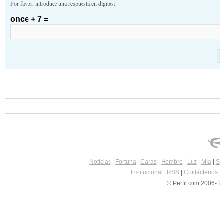
Por favor, introduce una respuesta en dígitos:
once + 7 =
Noticias
|
Fortuna
|
Caras
|
Hombre
|
Luz
|
Mía
|
S
Institucional
|
RSS
|
Contáctenos
© Perfil.com 2006- 