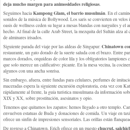
deja mucho margen para animosidades religiosas
.
Kampong Glam, el barrio musulmán
Seguimos hacia
. En el camin
sonidos de la música de Bollywood. Los saris se convierten en velos is
oasis de wellness ceden su lugar a mesas blandas con narguiles y el 
hecho. Al final de la calle Arab Street, la mezquita del Sultán alza a
de alminares irisados.
Chinatown con
Siguiente parada del viaje por las aldeas de Singapur:
restaurante, un gato dorado de la suerte saluda con el brazo. Entre pa
marcos dorados, orquídeas de color lila y los obligatorios lampione
que solo merece un calificativo: picante. En la mesa vecina, la cocin
algunos con una ancha sonrisa.
Sin embargo, afuera, entre fundas para celulares, perfumes de imitaci
maceradas espera la siguiente excursión exploratoria, esta vez con K
rápidamente al frente, la guía turística musulmana da información sob
XIX y XX, sobre prostitución, asesinatos y opio.
Tenemos que quitarnos los zapatos: hemos llegado a otro templo. Can
envuelven estatuas de Buda y donaciones de comida. Un viaje en tax
ofrece un sinfín de impresiones sensoriales. Las orillas están flanquea
chucrut, salchich
De regreso a Chinatown, Erich ofrece en un puesto