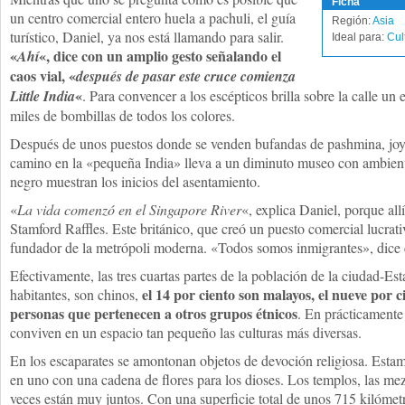
Ficha
un centro comercial entero huela a pachuli, el guía
Región:
Asia
turístico, Daniel, ya nos está llamando para salir.
Ideal para:
Cul
«
«, dice con un amplio gesto señalando el
Ahí
caos vial, «
después de pasar este cruce comienza
«
Little India
. Para convencer a los escépticos brilla sobre la calle u
miles de bombillas de todos los colores.
Después de unos puestos donde se venden bufandas de pashmina, joy
camino en la «pequeña India» lleva a un diminuto museo con ambient
negro muestran los inicios del asentamiento.
«
La vida comenzó en el Singapore River
«, explica Daniel, porque al
Stamford Raffles. Este británico, que creó un puesto comercial lucrat
fundador de la metrópoli moderna. «Todos somos inmigrantes», dice c
Efectivamente, las tres cuartas partes de la población de la ciudad-Es
el 14 por ciento son malayos, el nueve por ci
habitantes, son chinos,
personas que pertenecen a otros grupos étnicos
. En prácticamente
conviven en un espacio tan pequeño las culturas más diversas.
En los escaparates se amontonan objetos de devoción religiosa. Esta
en uno con una cadena de flores para los dioses. Los templos, las mez
veces están muy juntos. Con una superficie total de unos 715 kilóme