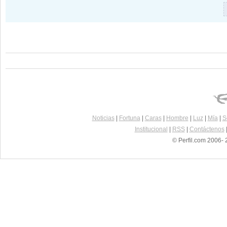
Noticias
|
Fortuna
|
Caras
|
Hombre
|
Luz
|
Mía
|
S
Institucional
|
RSS
|
Contáctenos
© Perfil.com 2006- 