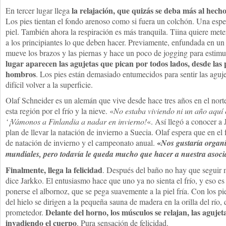
la relajación, que quizás se deba más al hech
En tercer lugar llega
Los pies tientan el fondo arenoso como si fuera un colchón. Una espe
piel. También ahora la respiración es más tranquila. Tiina quiere mete
a los principiantes lo que deben hacer. Previamente, enfundada en un 
mueve los brazos y las piernas y hace un poco de jogging para estimul
lugar aparecen las agujetas que pican por todos lados, desde las p
hombros
. Los pies están demasiado entumecidos para sentir las aguj
difícil volver a la superficie.
Olaf Schneider es un alemán que vive desde hace tres años en el norte
esta región por el frío y la nieve. «
No estaba viviendo ni un año aquí
‘¡Vámonos a Finlandia a nadar en invierno!
«. Así llegó a conocer a 
plan de llevar la natación de invierno a Suecia. Olaf espera que en e
«
de natación de invierno y el campeonato anual.
Nos gustaría organ
mundiales, pero todavía le queda mucho que hacer a nuestra asoci
Finalmente, llega la felicidad
. Después del baño no hay que seguir
dice Jarkko. El entusiasmo hace que uno ya no sienta el frío, y eso e
ponerse el albornoz, que se pega suavemente a la piel fría. Con los p
del hielo se dirigen a la pequeña sauna de madera en la orilla del rí
Delante del horno, los músculos se relajan, las agujet
prometedor.
invadiendo el cuerpo
. Pura sensación de felicidad.