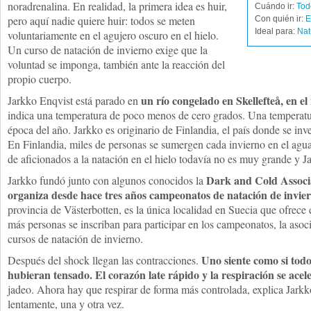
noradrenalina. En realidad, la primera idea es huir,
Cuándo ir:
Tod
pero aquí nadie quiere huir: todos se meten
Con quién ir:
E
Ideal para:
Nat
voluntariamente en el agujero oscuro en el hielo.
Un curso de natación de invierno exige que la
voluntad se imponga, también ante la reacción del
propio cuerpo.
un río congelado en Skellefteå, en el
Jarkko Enqvist está parado en
indica una temperatura de poco menos de cero grados. Una temperatu
época del año. Jarkko es originario de Finlandia, el país donde se inve
En Finlandia, miles de personas se sumergen cada invierno en el agu
de aficionados a la natación en el hielo todavía no es muy grande y J
Dark and Cold Associa
Jarkko fundó junto con algunos conocidos la
organiza desde hace tres años campeonatos de natación de invie
provincia de Västerbotten, es la única localidad en Suecia que ofrece
más personas se inscriban para participar en los campeonatos, la aso
cursos de natación de invierno.
Uno siente como si todo
Después del shock llegan las contracciones.
hubieran tensado. El corazón late rápido y la respiración se acel
jadeo. Ahora hay que respirar de forma más controlada, explica Jarkko
lentamente, una y otra vez.