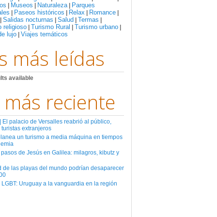
os
Museos
Naturaleza
Parques
|
|
|
ales
Paseos históricos
Relax
Romance
|
|
|
|
Salidas nocturnas
Salud
Termas
|
|
|
|
 religioso
Turismo Rural
Turismo urbano
|
|
|
de lujo
Viajes temáticos
|
s más leídas
lts available
 más reciente
El palacio de Versalles reabrió al público,
 turistas extranjeros
planea un turismo a media máquina en tiempos
demia
 pasos de Jesús en Galilea: milagros, kibutz y
d de las playas del mundo podrían desaparecer
00
 LGBT: Uruguay a la vanguardia en la región