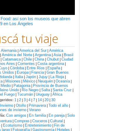
 Food: así son los museos que abren
9 en Los Ángeles
scá tu viaje
Alemania
America del Sur
América
:
|
|
América del Norte
Argentina
Asia
Brasil
|
|
|
|
Catamarca
Chile
China
Chubut
Ciudad
|
|
|
|
|
nos Aires
Corrientes
Costa argentina
|
|
|
Cuyo
Córdoba
Entre Ríos
España
|
|
|
|
s Unidos
Europa
Francia
Gran Buenos
|
|
|
Holanda
Italia
Japón
Jujuy
La Rioja
|
|
|
|
|
za
Misiones
México
Neuquén
Oceanía
|
|
|
|
|
 Medio
Patagonia
Provincia de Buenos
|
|
Reino Unido
Río Negro
Salta
Santa Cruz
|
|
|
|
del Fuego
Tucumán
Uruguay
África
|
|
|
1
2
3
4
7
14
20
30
geridos:
|
|
|
|
|
|
|
Invierno
Otoño
Primavera
Todo el año
|
|
|
|
nes de invierno
Verano
|
Con amigos
En familia
En pareja
Solo
ía:
|
|
|
ventura
Compras
Cruceros
Cultural
|
|
|
|
e
Ecoturismo
Entretenimiento
Fin de
|
|
|
 largo
Fotografía
Gastronomía
Hoteles
|
|
|
|