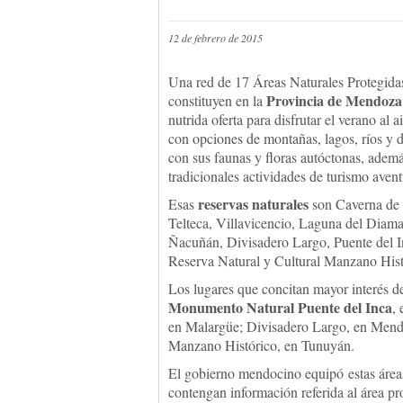
12 de febrero de 2015
Una red de 17 Áreas Naturales Protegid
Provincia de Mendoza
constituyen en la
nutrida oferta para disfrutar el verano al ai
con opciones de montañas, lagos, rí­os y d
con sus faunas y floras autóctonas, ademá
tradicionales actividades de turismo avent
reservas naturales
Esas
son Caverna de l
Telteca, Villavicencio, Laguna del Diam
Ñacuñán, Divisadero Largo, Puente del In
Reserva Natural y Cultural Manzano Hist
Los lugares que concitan mayor interés de 
Monumento Natural Puente del Inca
,
en Malargüe; Divisadero Largo, en Mendo
Manzano Histórico, en Tunuyán.
El gobierno mendocino equipó estas áre
contengan información referida al área pro