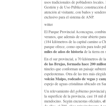
usos tradicionales de pobladores locales. 
Gestión y de Uso Público; construcción de
atención al visitante, con baños y sendero
exclusivo para el sistema de ANP.
witter
El Parque Provincial Aconcagua, combina
veranos, que además de estar abierto pa
(184 kilómetros de la capital camino a Ch
parque ofrece, como opción para todo pú
miles de años de historia
de la tierra en
En el sur provincial, a 70 kilómetros de l
de las Brujas, formada hace 200 millo
túneles que conforman un paisaje subterrá
espeleotemas. Otra de las tres más elegi
volcán Maipo, rodeado de vegas y cam
espejo de aguas cristalinas ubicado en San
Un relevamiento del gobierno provincial 
la superficie de la provincia, casi 18 mil 
el
mendocino. Según encuestas oficiales,
de ellos, el 70% elige principalmente Ac