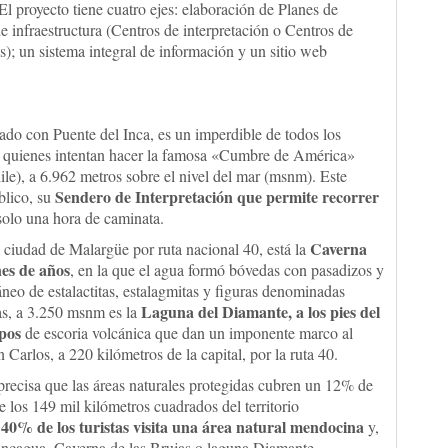
El proyecto tiene cuatro ejes: elaboración de Planes de
 infraestructura (Centros de interpretación o Centros de
s); un sistema integral de información y un sitio web
do con Puente del Inca, es un imperdible de todos los
ra quienes intentan hacer la famosa «Cumbre de América»
ile), a 6.962 metros sobre el nivel del mar (msnm). Este
Sendero de Interpretación que permite recorrer
blico, su
 solo una hora de caminata.
Caverna
a ciudad de Malargüe por ruta nacional 40, está la
nes de años
, en la que el agua formó bóvedas con pasadizos y
neo de estalactitas, estalagmitas y figuras denominadas
Laguna del Diamante, a los pies del
das, a 3.250 msnm es la
pos
de escoria volcánica que dan un imponente marco al
 Carlos, a 220 kilómetros de la capital, por la ruta 40.
precisa que las áreas naturales protegidas cubren un 12% de
de los 149 mil kilómetros cuadrados del territorio
 40% de los turistas visita una área natural mendocina
y,
oncagua, Caverna de las Brujas o laguna Diamante.