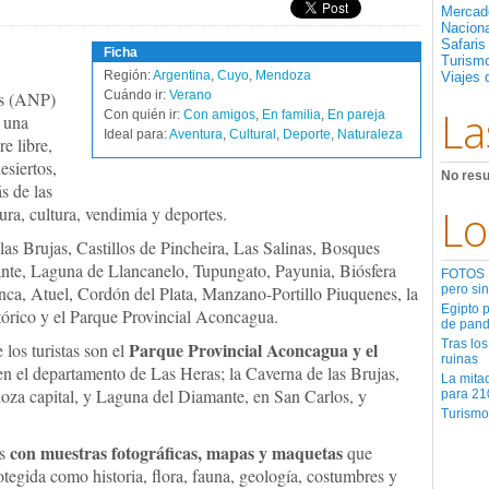
Mercad
Nacion
Safaris
Ficha
Turismo
Región:
Argentina
,
Cuyo
,
Mendoza
Viajes 
as (ANP)
Cuándo ir:
Verano
La
Con quién ir:
Con amigos
,
En familia
,
En pareja
una
Ideal para:
Aventura
,
Cultural
,
Deporte
,
Naturaleza
re libre,
esiertos,
No resu
s de las
Lo
ura, cultura, vendimia y deportes.
as Brujas, Castillos de Pincheira, Las Salinas, Bosques
ante, Laguna de Llancanelo, Tupungato, Payunia, Biósfera
FOTOS | 
ca, Atuel, Cordón del Plata, Manzano-Portillo Piuquenes, la
pero sin
Egipto 
órico y el Parque Provincial Aconcagua.
de pan
Tras los
Parque Provincial Aconcagua y el
los turistas son el
ruinas
 en el departamento de Las Heras; la Caverna de las Brujas,
La mita
za capital, y Laguna del Diamante, en San Carlos, y
para 21
Turismo
con muestras fotográficas, mapas y maquetas
as
que
tegida como historia, flora, fauna, geologí­a, costumbres y