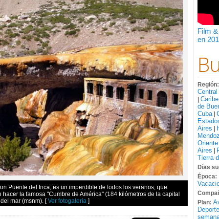
Film &
en 201
Bu
Región
Central
Caribe
|
de Bue
Cuba
|
Estado
Aires
|
Mendo
Oriente
Aires
|
Tierra 
Días su
Época:
Vacacio
n Puente del Inca, es un imperdible de todos los veranos, que
Compañ
 hacer la famosa "Cumbre de América" (184 kilómetros de la capital
l del mar (msnm).
[
Ver fotogalería
]
A
Plan:
Deport
semana