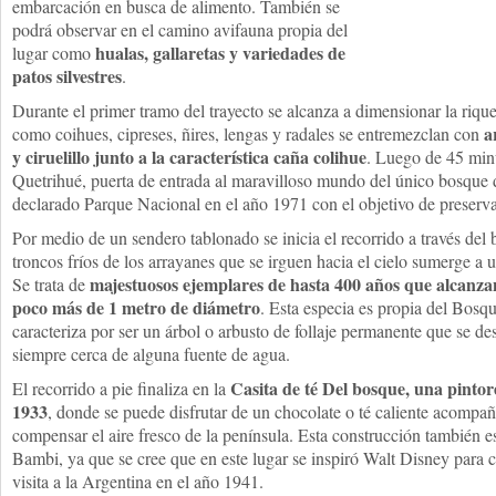
embarcación en busca de alimento. También se
podrá observar en el camino avifauna propia del
hualas, gallaretas y variedades de
lugar como
patos silvestres
.
Durante el primer tramo del trayecto se alcanza a dimensionar la rique
a
como coihues, cipreses, ñires, lengas y radales se entremezclan con
y ciruelillo junto a la característica caña colihue
. Luego de 45 minu
Quetrihué, puerta de entrada al maravilloso mundo del único bosque 
declarado Parque Nacional en el año 1971 con el objetivo de preserva
Por medio de un sendero tablonado se inicia el recorrido a través del 
troncos fríos de los arrayanes que se irguen hacia el cielo sumerge a 
majestuosos ejemplares de hasta 400 años que alcanzan
Se trata de
poco más de 1 metro de diámetro
. Esta especia es propia del Bos
caracteriza por ser un árbol o arbusto de follaje permanente que se d
siempre cerca de alguna fuente de agua.
Casita de té Del bosque, una pintor
El recorrido a pie finaliza en la
1933
, donde se puede disfrutar de un chocolate o té caliente acompañ
compensar el aire fresco de la península. Esta construcción también e
Bambi, ya que se cree que en este lugar se inspiró Walt Disney para cr
visita a la Argentina en el año 1941.