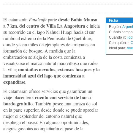
desde Bahía Mansa
El catamarán
Futaleufú
parte
Ficha
a 7 km. del centro de Villa La Angostura
e inicia
Región:
Argent
su recorrido en el lago Nahuel Huapi hacia el sur
Cuánto tiempo 
rumbo al extremo de la Península de Quetrihué,
Cuándo ir:
Tod
Con quién ir:
C
donde yacen miles de ejemplares de arrayanes en
Ideal para:
Ave
formación de bosque. A medida que la
embarcación se aleja de la costa comienza a
visualizarse el marco natural maravilloso que rodea
montañas nevadas, extensos bosques y la
la villa;
inmensidad azul del lago que comienza a
expandirse
.
El catamarán ofrece servicios que garantizan un
cuenta con servicio de bar a
viaje placentero:
bordo gratuito
. También posee una terraza de sol
en la parte superior, desde donde se puede apreciar
mejor el esplendor del entorno natural que
despliega el paseo. En algunas oportunidades,
alegres gaviotas acompañarán el paso de la