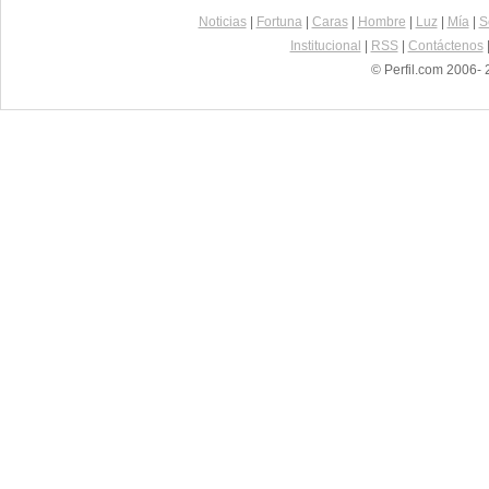
Noticias
|
Fortuna
|
Caras
|
Hombre
|
Luz
|
Mía
|
S
Institucional
|
RSS
|
Contáctenos
© Perfil.com 2006- 