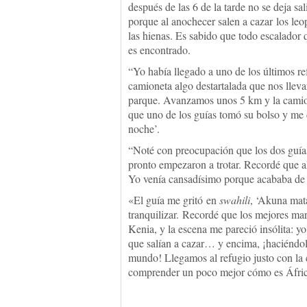
después de las 6 de la tarde no se deja sal
porque al anochecer salen a cazar los leo
las hienas. Es sabido que todo escalador 
es encontrado.
“Yo había llegado a uno de los últimos re
camioneta algo destartalada que nos llevar
parque. Avanzamos unos 5 km y la camion
que uno de los guías tomó su bolso y me d
noche’.
“Noté con preocupación que los dos guía
pronto empezaron a trotar. Recordé que al
Yo venía cansadísimo porque acababa de 
«El guía me gritó en
swahili
, ‘Akuna mat
tranquilizar. Recordé que los mejores ma
Kenia, y la escena me pareció insólita: y
que salían a cazar… y encima, ¡haciéndolo
mundo! Llegamos al refugio justo con la 
comprender un poco mejor cómo es Áfric