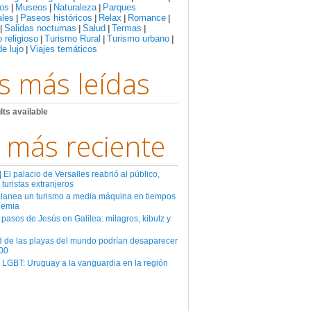
os
Museos
Naturaleza
Parques
|
|
|
ales
Paseos históricos
Relax
Romance
|
|
|
|
Salidas nocturnas
Salud
Termas
|
|
|
|
 religioso
Turismo Rural
Turismo urbano
|
|
|
de lujo
Viajes temáticos
|
s más leídas
lts available
 más reciente
El palacio de Versalles reabrió al público,
 turistas extranjeros
planea un turismo a media máquina en tiempos
demia
 pasos de Jesús en Galilea: milagros, kibutz y
d de las playas del mundo podrían desaparecer
00
 LGBT: Uruguay a la vanguardia en la región