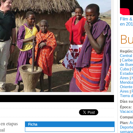
Film &
en 201
Bu
Región
Central
Caribe
|
de Bue
Cuba
|
Estado
Aires
|
Mendo
Oriente
Aires
|
Tierra 
Días su
Época:
Vacacio
Compañ
 en etapas
A
Plan:
Ficha
Deport
ual
semana