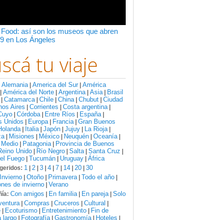
 Food: así son los museos que abren
9 en Los Ángeles
scá tu viaje
Alemania
America del Sur
América
:
|
|
América del Norte
Argentina
Asia
Brasil
|
|
|
|
Catamarca
Chile
China
Chubut
Ciudad
|
|
|
|
|
nos Aires
Corrientes
Costa argentina
|
|
|
Cuyo
Córdoba
Entre Ríos
España
|
|
|
|
s Unidos
Europa
Francia
Gran Buenos
|
|
|
Holanda
Italia
Japón
Jujuy
La Rioja
|
|
|
|
|
za
Misiones
México
Neuquén
Oceanía
|
|
|
|
|
 Medio
Patagonia
Provincia de Buenos
|
|
Reino Unido
Río Negro
Salta
Santa Cruz
|
|
|
|
del Fuego
Tucumán
Uruguay
África
|
|
|
1
2
3
4
7
14
20
30
geridos:
|
|
|
|
|
|
|
Invierno
Otoño
Primavera
Todo el año
|
|
|
|
nes de invierno
Verano
|
Con amigos
En familia
En pareja
Solo
ía:
|
|
|
ventura
Compras
Cruceros
Cultural
|
|
|
|
e
Ecoturismo
Entretenimiento
Fin de
|
|
|
 largo
Fotografía
Gastronomía
Hoteles
|
|
|
|