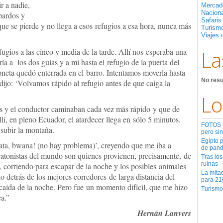
ir a nadie,
Mercad
Nacion
pardos y
Safaris
que se pierde y no llega a esos refugios a esa hora, nunca más
Turismo
Viajes 
fugios a las cinco y media de la tarde. Allí nos esperaba una
La
ía a los dos guías y a mí hasta el refugio de la puerta del
eta quedó enterrada en el barro. Intentamos moverla hasta
No resu
ijo: ‘Volvamos rápido al refugio antes de que caiga la
Lo
s y el conductor caminaban cada vez más rápido y que de
lí, en pleno Ecuador, el atardecer llega en sólo 5 minutos.
FOTOS | 
subir la montaña.
pero sin
Egipto 
ata, bwana! (no hay problema)’, creyendo que me iba a
de pan
ratonistas del mundo son quienes provienen, precisamente, de
Tras los
ruinas
o, corriendo para escapar de la noche y los posibles animales
La mita
 detrás de los mejores corredores de larga distancia del
para 21
caída de la noche. Pero fue un momento difícil, que me hizo
Turismo
a.”
Hernán Lanvers